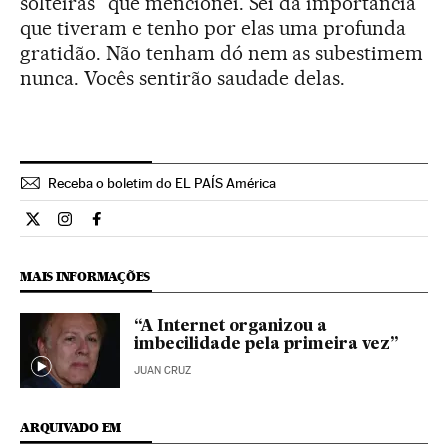
solteiras” que mencionei. Sei da importância
que tiveram e tenho por elas uma profunda
gratidão. Não tenham dó nem as subestimem
nunca. Vocês sentirão saudade delas.
Receba o boletim do EL PAÍS América
Opiniao El País Brasil en Twitter
Opiniao El País Brasil en Instagram
Opiniao El País Brasil en Facebook
MAIS INFORMAÇÕES
“A Internet organizou a
imbecilidade pela primeira vez”
JUAN CRUZ
ARQUIVADO EM