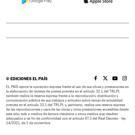
©
EDICIONES EL PAÍS
EL PAÍS BRASIL EN
EL PAÍS BRASI
EL PAÍS B
EL PA
EL PAÍS ejerce la oposición expresa frente al uso de sus obras y prestaciones en
la elaboración de revistas de prensa prevista en el artículo 32.1 del TRLPI;
también realiza la reserva expresa frente a la reproducción, distribución y
comunicación pública de sus trabajos y artículos sobre temas de actualidad
prevista en el artículo 33.1 del TRLPI; y, asimismo, realiza una reserva expresa
de las reproducciones y usos de las obras y otras prestaciones accesibles desde
este sitio web a medios de lectura mecánica u otros medios que resulten
adecuados a tal fin de conformidad con el artículo 67.3 del Real Decreto - ley
24/2021, de 2 de noviembre