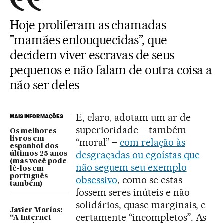
Hoje proliferam as chamadas
"mamães enlouquecidas”, que
decidem viver escravas de seus
pequenos e não falam de outra coisa a
não ser deles
E, claro, adotam um ar de
MAIS INFORMAÇÕES
superioridade – também
Os melhores
livros em
“moral” –
com relação às
espanhol dos
desgraçadas ou egoístas que
últimos 25 anos
(mas você pode
não seguem seu exemplo
lê-los em
português
obsessivo
, como se estas
também)
fossem seres inúteis e não
solidários, quase marginais, e
Javier Marías:
certamente “incompletos”. As
“A Internet