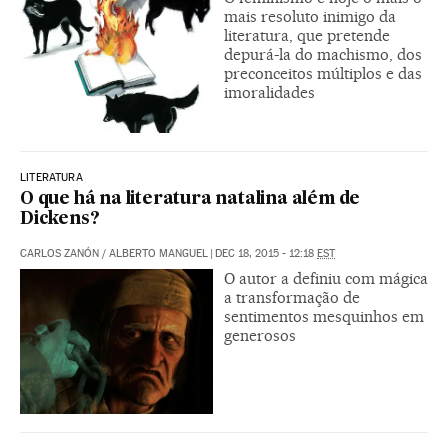
mais resoluto inimigo da
literatura, que pretende
depurá-la do machismo, dos
preconceitos múltiplos e das
imoralidades
LITERATURA
O que há na literatura natalina além de
Dickens?
CARLOS ZANÓN
/
ALBERTO MANGUEL
|
DEC 18, 2015 - 12:18
EST
O autor a definiu com mágica
a transformação de
sentimentos mesquinhos em
generosos