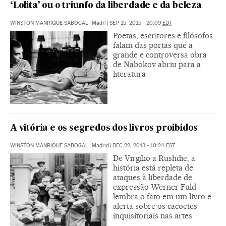
‘Lolita’ ou o triunfo da liberdade e da beleza
WINSTON MANRIQUE SABOGAL
|
Madri
|
SEP 15, 2015 - 20:09
EDT
Poetas, escritores e filósofos
falam das portas que a
grande e controversa obra
de Nabokov abriu para a
literatura
A vitória e os segredos dos livros proibidos
WINSTON MANRIQUE SABOGAL
|
Madrid
|
DEC 22, 2013 - 10:24
EST
De Virgílio a Rushdie, a
história está repleta de
ataques à liberdade de
expressão Werner Fuld
lembra o fato em um livro e
alerta sobre os cacoetes
inquisitoriais nas artes