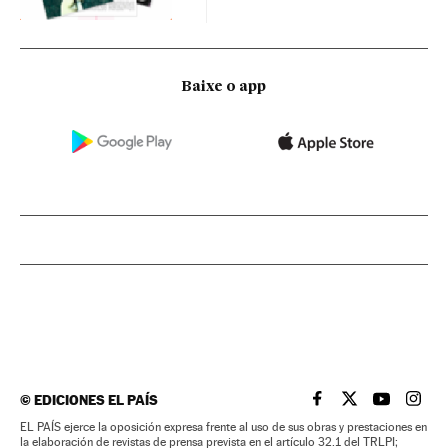
Baixe o app
©
EDICIONES EL PAÍS
EL PAÍS BRASIL EN
EL PAÍS BRASI
EL PAÍS B
EL PA
EL PAÍS ejerce la oposición expresa frente al uso de sus obras y prestaciones en
la elaboración de revistas de prensa prevista en el artículo 32.1 del TRLPI;