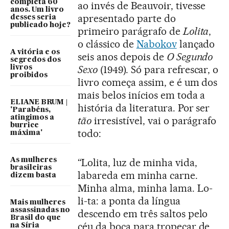
completa 60
ao invés de Beauvoir, tivesse
anos. Um livro
apresentado parte do
desses seria
publicado hoje?
primeiro parágrafo de
Lolita
,
o clássico de
Nabokov
lançado
A vitória e os
seis anos depois de
O Segundo
segredos dos
Sexo
(1949). Só para refrescar, o
livros
proibidos
livro começa assim, e é um dos
mais belos inícios em toda a
ELIANE BRUM |
história da literatura. Por ser
'Parabéns,
atingimos a
tão
irresistível, vai o parágrafo
burrice
todo:
máxima'
As mulheres
“Lolita, luz de minha vida,
brasileiras
labareda em minha carne.
dizem basta
Minha alma, minha lama. Lo-
li-ta: a ponta da língua
Mais mulheres
assassinadas no
descendo em três saltos pelo
Brasil do que
céu da boca para tropeçar de
na Síria