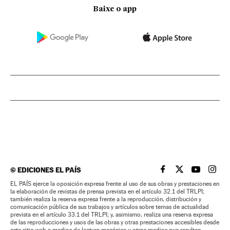
Baixe o app
©
EDICIONES EL PAÍS
EL PAÍS BRASIL EN
EL PAÍS BRASI
EL PAÍS B
EL PA
EL PAÍS ejerce la oposición expresa frente al uso de sus obras y prestaciones en
la elaboración de revistas de prensa prevista en el artículo 32.1 del TRLPI;
también realiza la reserva expresa frente a la reproducción, distribución y
comunicación pública de sus trabajos y artículos sobre temas de actualidad
prevista en el artículo 33.1 del TRLPI; y, asimismo, realiza una reserva expresa
de las reproducciones y usos de las obras y otras prestaciones accesibles desde