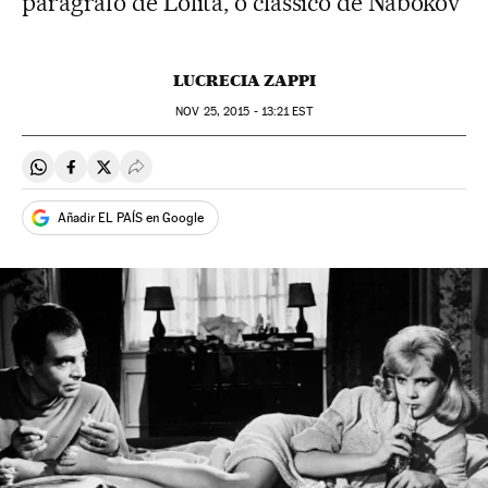
parágrafo de Lolita, o clássico de Nabokov
LUCRECIA ZAPPI
NOV
25, 2015 - 13:21
EST
Compartir en Whatsapp
Compartir en Facebook
Compartir en Twitter
Desplegar Redes Sociales
Añadir EL PAÍS en Google