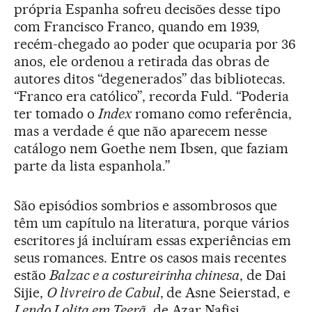
própria Espanha sofreu decisões desse tipo
com Francisco Franco, quando em 1939,
recém-chegado ao poder que ocuparia por 36
anos, ele ordenou a retirada das obras de
autores ditos “degenerados” das bibliotecas.
“Franco era católico”, recorda Fuld. “Poderia
ter tomado o
Index
romano como referência,
mas a verdade é que não aparecem nesse
catálogo nem Goethe nem Ibsen, que faziam
parte da lista espanhola.”
São episódios sombrios e assombrosos que
têm um capítulo na literatura, porque vários
escritores já incluíram essas experiências em
seus romances. Entre os casos mais recentes
estão
Balzac e a costureirinha chinesa
, de Dai
Sijie,
O livreiro de Cabul
, de Asne Seierstad, e
Lendo Lolita em Teerã
, de Azar Nafisi.