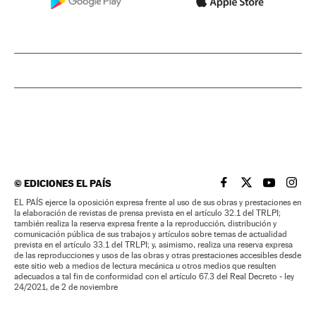
©
EDICIONES EL PAÍS
EL PAÍS BRASIL EN
EL PAÍS BRASI
EL PAÍS B
EL PA
EL PAÍS ejerce la oposición expresa frente al uso de sus obras y prestaciones en
la elaboración de revistas de prensa prevista en el artículo 32.1 del TRLPI;
también realiza la reserva expresa frente a la reproducción, distribución y
comunicación pública de sus trabajos y artículos sobre temas de actualidad
prevista en el artículo 33.1 del TRLPI; y, asimismo, realiza una reserva expresa
de las reproducciones y usos de las obras y otras prestaciones accesibles desde
este sitio web a medios de lectura mecánica u otros medios que resulten
adecuados a tal fin de conformidad con el artículo 67.3 del Real Decreto - ley
24/2021, de 2 de noviembre