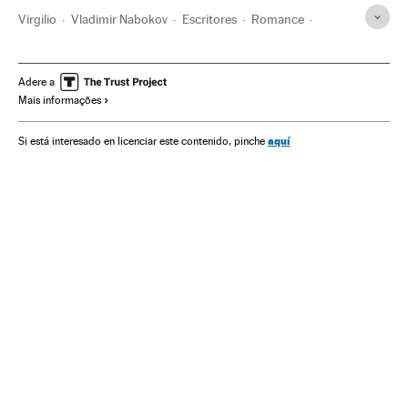
Virgilio
Vladimir Nabokov
Escritores
Romance
Narrativa
Nazismo
Livros
Literatura
Segunda Guerra Mundial
Ideologias
História
Cultura
Adere a
Mais informações
Política
aquí
Si está interesado en licenciar este contenido, pinche