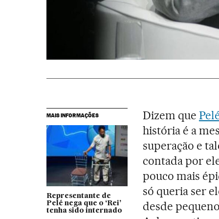
Dizem que
Pel
MAIS INFORMAÇÕES
história é a me
superação e tal
contada por el
pouco mais épic
só queria ser el
Representante de
desde pequeno 
Pelé nega que o ‘Rei’
tenha sido internado