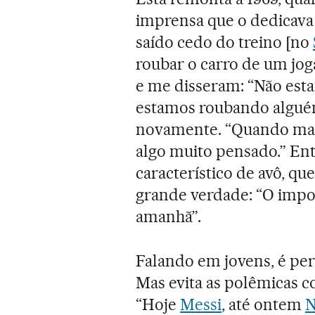
imprensa que o dedicava 
saído cedo do treino [no
roubar o carro de um jog
e me disseram: “Não est
estamos roubando alguém
novamente. “Quando marqu
algo muito pensado.” Ent
característico de avô, q
grande verdade: “O impor
amanhã”.
Falando em jovens, é per
Mas evita as polêmicas c
“Hoje
Messi
, até ontem
N