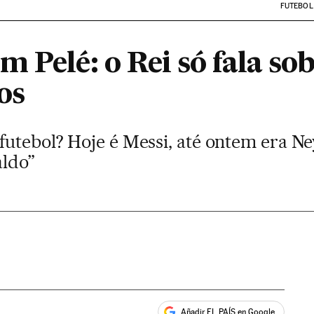
FUTEBOL
 Pelé: o Rei só fala sob
os
futebol? Hoje é Messi, até ontem era N
aldo”
Añadir EL PAÍS en Google