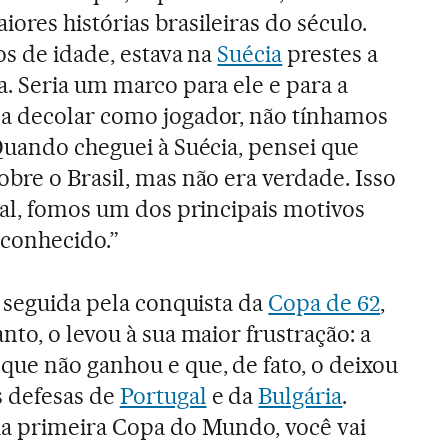
res histórias brasileiras do século.
os de idade, estava na
Suécia
prestes a
. Seria um marco para ele e para a
a decolar como jogador, não tínhamos
Quando cheguei à Suécia, pensei que
bre o Brasil, mas não era verdade. Isso
nal, fomos um dos principais motivos
u conhecido.”
i seguida pela conquista da
Copa de 62
,
to, o levou à sua maior frustração: a
ue não ganhou e que, de fato, o deixou
 defesas de
Portugal
e da
Bulgária
.
ua primeira Copa do Mundo, você vai