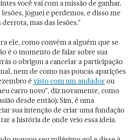
intes você vai com a missão de ganhar.
s lesões, joguei e perdemos, e disso me
derrota, mas das lesões.”
ara ele, como convém a alguém que se
ão é o momento de falar sobre sua
trás o obrigou a cancelar a participação
nal, nem de como nas poucas aparições
dezembro é
visto com um andador
ou
meu carro novo”, diz novamente, como
sião desde então). Sim, é uma
iar sua intenção de criar uma fundação
ar a história de onde veio essa ideia.
ndo marcou seu milésimo gol e disse à