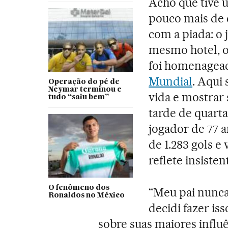
Acho que tive 
pouco mais de 
com a piada: o
mesmo hotel, o
foi homenagea
Mundial
. Aqui 
Operação do pé de
Neymar terminou e
vida e mostrar 
tudo “saiu bem”
tarde de quarta
jogador de 77 a
de 1.283 gols e
reflete insiste
O fenômeno dos
“Meu pai nunc
Ronaldos no México
decidi fazer is
sobre suas maiores influ