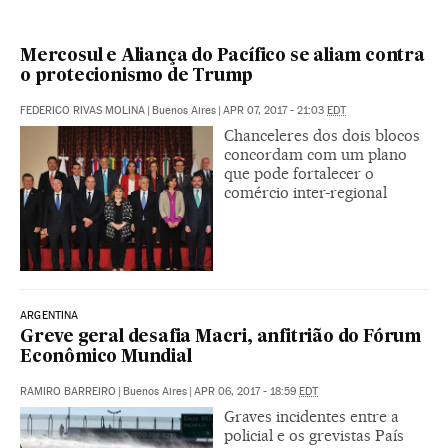
Mercosul e Aliança do Pacífico se aliam contra
o protecionismo de Trump
FEDERICO RIVAS MOLINA
|
Buenos Aires
|
APR 07, 2017 - 21:03
EDT
Chanceleres dos dois blocos
concordam com um plano
que pode fortalecer o
comércio inter-regional
ARGENTINA
Greve geral desafia Macri, anfitrião do Fórum
Econômico Mundial
RAMIRO BARREIRO
|
Buenos Aires
|
APR 06, 2017 - 18:59
EDT
Graves incidentes entre a
policial e os grevistas País