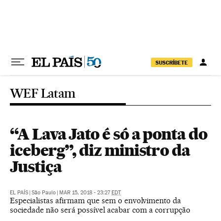
Pular para o conteúdo
SUSCRÍBETE
WEF Latam
“A Lava Jato é só a ponta do
iceberg”, diz ministro da
Justiça
EL PAÍS
|
São Paulo
|
MAR 15, 2018 - 23:27
EDT
Especialistas afirmam que sem o envolvimento da
sociedade não será possível acabar com a corrupção