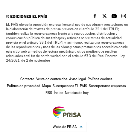
©
EDICIONES EL PAÍS
EL PAÍS BRASIL EN
EL PAÍS BRASI
EL PAÍS B
EL PA
EL PAÍS ejerce la oposición expresa frente al uso de sus obras y prestaciones en
la elaboración de revistas de prensa prevista en el artículo 32.1 del TRLPI;
también realiza la reserva expresa frente a la reproducción, distribución y
comunicación pública de sus trabajos y artículos sobre temas de actualidad
prevista en el artículo 33.1 del TRLPI; y, asimismo, realiza una reserva expresa
de las reproducciones y usos de las obras y otras prestaciones accesibles desde
este sitio web a medios de lectura mecánica u otros medios que resulten
adecuados a tal fin de conformidad con el artículo 67.3 del Real Decreto - ley
24/2021, de 2 de noviembre
Contacto
Venta de contenidos
Aviso legal
Política cookies
Política de privacidad
Mapa
Suscripciones EL PAÍS
Suscripciones empresas
RSS
Índice
Noticias de hoy
Webs de PRISA