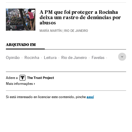
A PM que foi proteger a Rocinha
deixa um rastro de denúncias por
abusos
MARÍA MARTÍN
| RIO DE JANEIRO
ARQUIVADO EM
Opinião
Rocinha
Leitura
Rio de Janeiro
Favelas
Hábitos culturais
Estado Rio de Janeiro
Habitação precária
Favelização
Pobreza
Brasil
Adere a
Mais informações
Habitação
América do Sul
América Latina
América
Problemas sociais
Urbanismo
Cultura
Sociedade
aquí
Si está interesado en licenciar este contenido, pinche