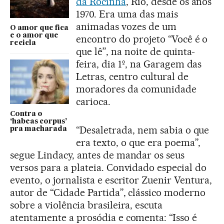
da Rocinha
, Rio, desde os anos
1970. Era uma das mais
animadas vozes de um
O amor que fica
e o amor que
encontro do projeto “Você é o
recicla
que lê”, na noite de quinta-
feira, dia 1º, na Garagem das
Letras, centro cultural de
moradores da comunidade
carioca.
Contra o
‘habeas corpus’
“Desaletrada, nem sabia o que
pra macharada
era texto, o que era poema”,
segue Lindacy, antes de mandar os seus
versos para a plateia. Convidado especial do
evento, o jornalista e escritor Zuenir Ventura,
autor de “Cidade Partida”, clássico moderno
sobre a violência brasileira, escuta
atentamente a prosódia e comenta: “Isso é