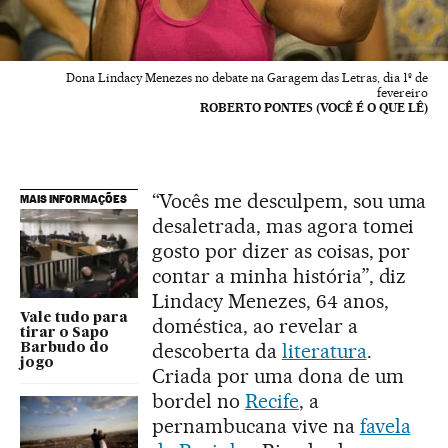
Dona Lindacy Menezes no debate na Garagem das Letras, dia 1º de
fevereiro
ROBERTO PONTES (VOCÊ É O QUE LÊ)
“Vocês me desculpem, sou uma
MAIS INFORMAÇÕES
desaletrada, mas agora tomei
gosto por dizer as coisas, por
contar a minha história”, diz
Lindacy Menezes, 64 anos,
Vale tudo para
doméstica, ao revelar a
tirar o Sapo
descoberta da
literatura
.
Barbudo do
jogo
Criada por uma dona de um
bordel no
Recife
, a
pernambucana vive na
favela