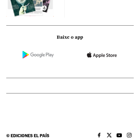
Baixe o app
©
EDICIONES EL PAÍS
EL PAÍS BRASIL EN
EL PAÍS BRASI
EL PAÍS B
EL PA