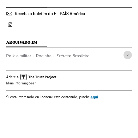
Receba o boletim do EL PAÍS América
Politica El País Brasil en Instagram
ARQUIVADO EM
Polícia militar
Rocinha
Exército Brasileiro
Rio de Janeiro
Favelas
Exército terra
Forças Armadas Brasileiras
Estado Rio de Janeiro
Adere a
Mais informações
Forças armadas
Favelização
Habitação precária
Narcotraficantes
Pobreza
Crime organizado
Brasil
aquí
Si está interesado en licenciar este contenido, pinche
Habitação
Delinquência
Delitos contra saúde pública
América do Sul
América Latina
Defesa
América
Problemas sociais
Urbanismo
Sociedade