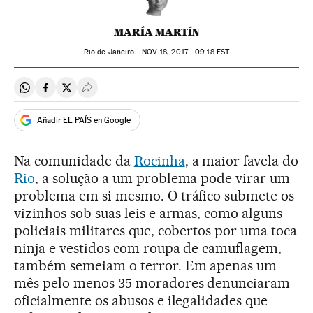
MARÍA MARTÍN
Rio de Janeiro -
NOV
18, 2017 - 09:18
EST
Compartir en Whatsapp
Compartir en Facebook
Compartir en Twitter
Desplegar Redes Sociales
Añadir EL PAÍS en Google
Na comunidade da
Rocinha
, a maior favela do
Rio
, a solução a um problema pode virar um
problema em si mesmo. O tráfico submete os
vizinhos sob suas leis e armas, como alguns
policiais militares que, cobertos por uma toca
ninja e vestidos com roupa de camuflagem,
também semeiam o terror. Em apenas um
mês pelo menos 35 moradores denunciaram
oficialmente os abusos e ilegalidades que