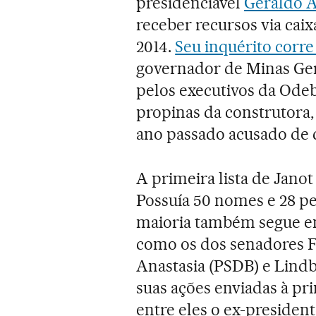
presidenciável
Geraldo 
receber recursos via caix
2014.
Seu inquérito corre
governador de Minas Ger
pelos executivos da Odeb
propinas da construtora
ano passado acusado de 
A primeira lista de Jano
Possuía 50 nomes e 28 pe
maioria também segue em
como os dos senadores F
Anastasia (PSDB) e Lindb
suas ações enviadas à pri
entre eles o ex-preside