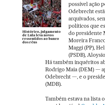
possível ação 
Odebrecht estã
arquivados, se
políticos que e
do presidente 
Histórico, julgamento
de Lula leva novos
Moreira Franco
ressentidos ao banco
dos réus
Maggi (PP), He
(PSDB), Aloysi
Há também inquéritos ab
Rodrigo Maia (DEM) — ap
Odebrecht —, e o preside
(MDB).
Também estava na lista o