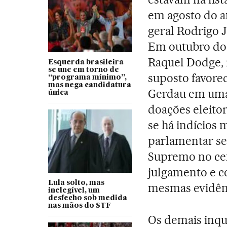
em agosto do a
geral Rodrigo 
Em outubro do 
Raquel Dodge, 
Esquerda brasileira
se une em torno de
suposto favore
“programa mínimo”,
mas nega candidatura
Gerdau em uma
única
doações eleitor
se há indícios
parlamentar se
Supremo no cen
julgamento e c
Lula solto, mas
mesmas evidên
inelegível, um
desfecho sob medida
nas mãos do STF
Os demais inqu