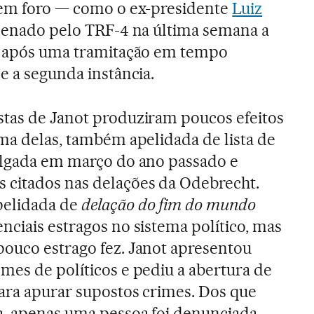
 sem foro — como o ex-presidente
Luiz
denado pelo TRF-4 na última semana a
ão após uma tramitação em tempo
e a segunda instância.
stas de Janot produziram poucos efeitos
ima delas, também apelidada de lista de
vulgada em março do ano passado e
 citados nas delações da Odebrecht.
pelidada de
delação do fim do mundo
nciais estragos no sistema político, mas
pouco estrago fez. Janot apresentou
mes de políticos e pediu a abertura de
para apurar supostos crimes. Dos que
a, apenas uma pessoa foi denunciada,