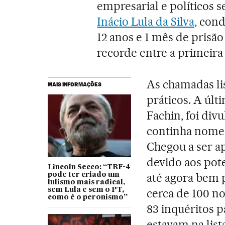
empresarial e políticos
Inácio Lula da Silva
, con
12 anos e 1 mês de pris
recorde entre a primeira 
As chamadas li
MAIS INFORMAÇÕES
práticos. A últ
Fachin, foi di
continha nomes
Chegou a ser a
devido aos pote
Lincoln Secco: “TRF-4
até agora bem 
pode ter criado um
lulismo mais radical,
sem Lula e sem o PT,
cerca de 100 no
como é o peronismo”
83 inquéritos 
estavam na list