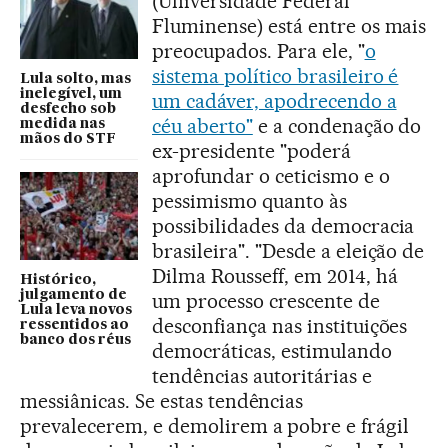
(Universidade Federal
Fluminense) está entre os mais
preocupados. Para ele, "
o
sistema político brasileiro é
Lula solto, mas
inelegível, um
um cadáver, apodrecendo a
desfecho sob
céu aberto"
e a condenação do
medida nas
mãos do STF
ex-presidente "poderá
aprofundar o ceticismo e o
pessimismo quanto às
possibilidades da democracia
brasileira". "Desde a eleição de
Dilma Rousseff, em 2014, há
Histórico,
julgamento de
um processo crescente de
Lula leva novos
desconfiança nas instituições
ressentidos ao
banco dos réus
democráticas, estimulando
tendências autoritárias e
messiânicas. Se estas tendências
prevalecerem, e demolirem a pobre e frágil