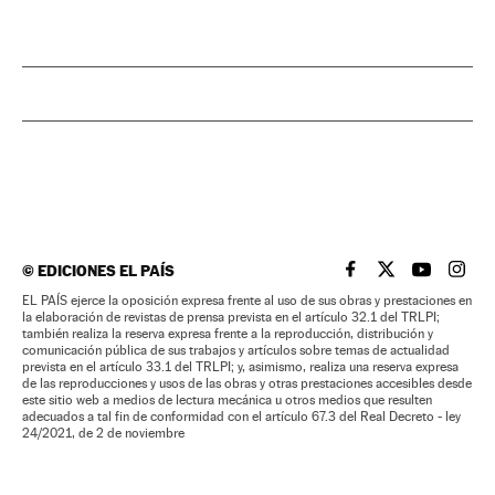
©
EDICIONES EL PAÍS
EL PAÍS BRASIL EN
EL PAÍS BRASI
EL PAÍS B
EL PA
EL PAÍS ejerce la oposición expresa frente al uso de sus obras y prestaciones en
la elaboración de revistas de prensa prevista en el artículo 32.1 del TRLPI;
también realiza la reserva expresa frente a la reproducción, distribución y
comunicación pública de sus trabajos y artículos sobre temas de actualidad
prevista en el artículo 33.1 del TRLPI; y, asimismo, realiza una reserva expresa
de las reproducciones y usos de las obras y otras prestaciones accesibles desde
este sitio web a medios de lectura mecánica u otros medios que resulten
adecuados a tal fin de conformidad con el artículo 67.3 del Real Decreto - ley
24/2021, de 2 de noviembre