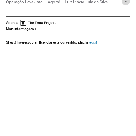
Operação Lava Jato
Agora!
Luiz Inácio Lula da Silva
TRF 4 Região
Porto Alegre
Grupo OAS
Eleições Brasil 2018
Sergio Moro
Caso Petrobras
Adere a
Mais informações
Justiça Federal
Eleições Brasil
Partido dos Trabalhadores
Presidente Brasil
aquí
Si está interesado en licenciar este contenido, pinche
Presidência Brasil
Corrupção política
Tribunais
Brasil
Movimentos sociais
Eleições
Governo
América Latina
América do Sul
Partidos políticos
América
Política