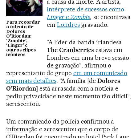
a causa da morte. A artista,
intérprete de sucessos como
Linger
e
Zombie
,
se encontrava
Para recordar
em
Londres
gravando.
o talento de
Dolores
O’Riordan:
“A líder da banda irlandesa
‘Zombie’,
‘Linger’ e
The Cranberries
estava em
outros clipes
icônicos
Londres em uma breve sessão
de gravação”, afirmou o
representante do grupo
em um comunicado
sem mais detalhes
. “A família [de
Dolores
O’Riordan
] está arrasada com a notícia e
pediu privacidade neste momento tão difícil”,
acrescentou.
Um comunicado da polícia confirmou a
informação e acrescentou que o corpo de
O’Riordan foi encontrado no hotel Park Lane