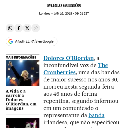
PABLO GUIMÓN
Londres -
JAN
16, 2018 - 09:51
EST
Compartir en Whatsapp
Compartir en Facebook
Compartir en Twitter
Desplegar Redes Sociales
Añadir EL PAÍS en Google
Dolores O’Riordan
, a
MAIS INFORMAÇÕES
inconfundível voz de
The
Cranberries
,
uma das bandas
de maior sucesso nos anos 90,
morreu nesta segunda-feira
A vida e a
aos 46 anos de forma
carreira
repentina, segundo informou
Dolores
O'Riordan, em
em um comunicado o
imagens
representante da
banda
irlandesa, que não especificou