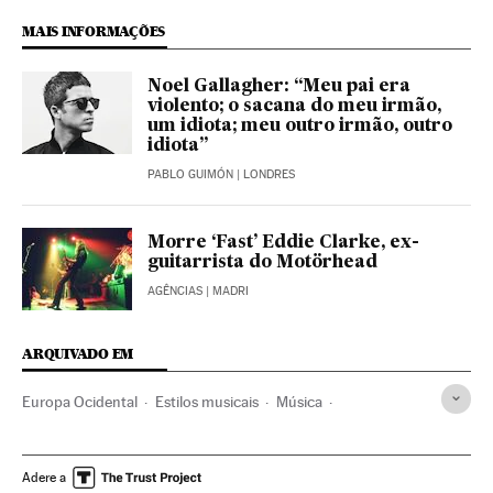
MAIS INFORMAÇÕES
Noel Gallagher: “Meu pai era
violento; o sacana do meu irmão,
um idiota; meu outro irmão, outro
idiota”
PABLO GUIMÓN
| LONDRES
Morre ‘Fast’ Eddie Clarke, ex-
guitarrista do Motörhead
AGÊNCIAS
| MADRI
ARQUIVADO EM
Europa Ocidental
Estilos musicais
Música
Acontecimentos
Europa
Sociedade
The Cranberries
Dolores O'riordan
Obituários
Cantores
Irlanda
Adere a