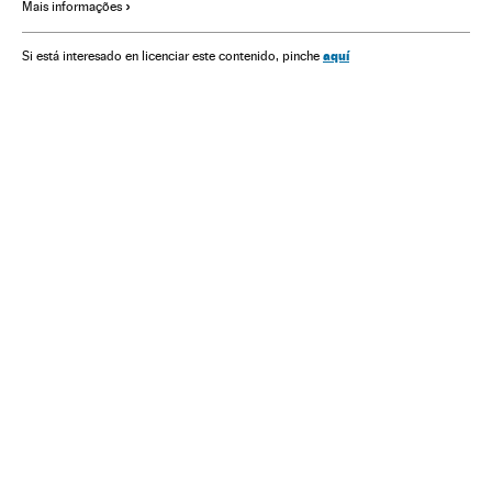
Mais informações
Bandas
Rock
Pop
Reino Unido
aquí
Si está interesado en licenciar este contenido, pinche