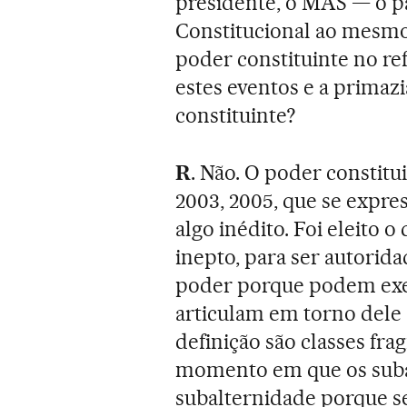
presidente, o MAS — o p
Constitucional ao mesmo
poder constituinte no re
estes eventos e a primaz
constituinte?
R
. Não. O poder constitu
2003, 2005, que se expre
algo inédito. Foi eleito 
inepto, para ser autorid
poder porque podem exe
articulam em torno dele 
definição são classes fr
momento em que os sub
subalternidade porque se