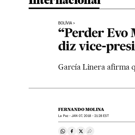
Internacional
BOLÍVIA
“Perder Evo M
diz vice-pres
García Linera afirma q
FERNANDO MOLINA
La Paz -
JAN
07, 2018 - 21:28
EST
Compartir en Whatsapp
Compartir en Facebook
Compartir en Twitter
Desplegar Redes Soci