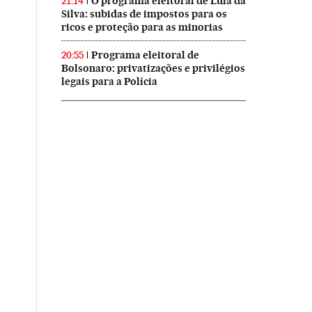
O programa eleitoral de Lula da
21:14
Silva: subidas de impostos para os
ricos e proteção para as minorias
Programa eleitoral de
20:55
Bolsonaro: privatizações e privilégios
legais para a Polícia