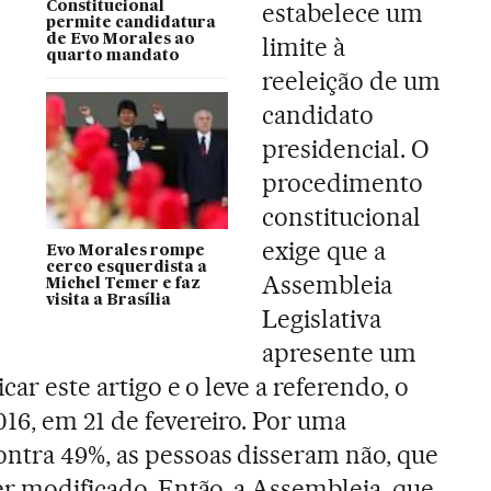
estabelece um
Constitucional
permite candidatura
de Evo Morales ao
limite à
quarto mandato
reeleição de um
candidato
presidencial. O
procedimento
constitucional
exige que a
Evo Morales rompe
cerco esquerdista a
Assembleia
Michel Temer e faz
visita a Brasília
Legislativa
apresente um
car este artigo e o leve a referendo, o
016, em 21 de fevereiro. Por uma
ntra 49%, as pessoas disseram não, que
er modificado. Então, a Assembleia, que