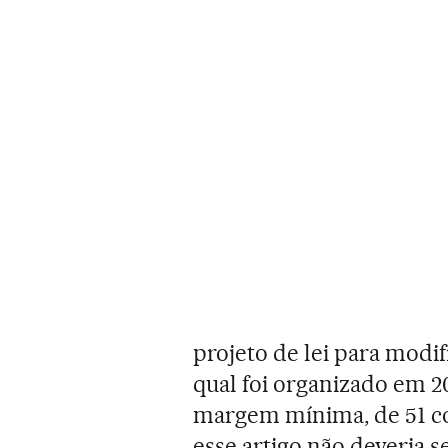
projeto de lei para modifi
qual foi organizado em 2
margem mínima, de 51 co
esse artigo não deveria s