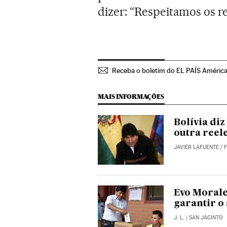
dizer: “Respeitamos os re
Receba o boletim do EL PAÍS Améric
MAIS INFORMAÇÕES
Bolívia diz
outra reel
JAVIER LAFUENTE
/
Evo Morale
garantir o
J. L.
| SAN JACINTO