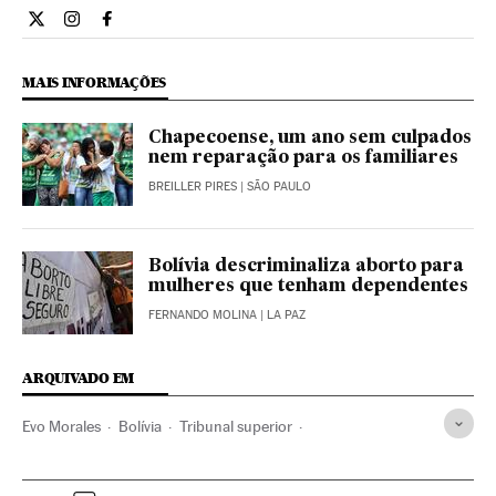
Internacional El País Brasil en Twitter
Internacional El País Brasil en Instagram
Internacional El País Brasil en Facebook
MAIS INFORMAÇÕES
Chapecoense, um ano sem culpados
nem reparação para os familiares
BREILLER PIRES
| SÃO PAULO
Bolívia descriminaliza aborto para
mulheres que tenham dependentes
FERNANDO MOLINA
| LA PAZ
ARQUIVADO EM
Evo Morales
Bolívia
Tribunal superior
Eleições presidenciais
Tribunais
Eleições