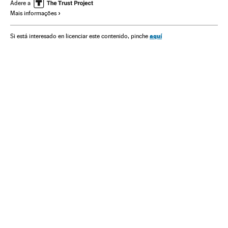
Poder judicial
América do Sul
América Latina
Adere a
Mais informações
América
Política
Justiça
aquí
Si está interesado en licenciar este contenido, pinche