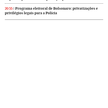
Programa eleitoral de Bolsonaro: privatizações e
20:55
privilégios legais para a Polícia
NEWSLETTERS
Boletín de América
Cada semana en tu cuenta de correo una selección de las noticias,
reportajes y análisis de los periodistas de EL PAÍS con los acontecimientos
más relevantes del continente.