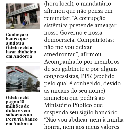
(hora local), o mandatário
afirmou que não pensa em
renunciar. “A corrupção
sistêmica pretende ameaçar
nosso Governo e nossa
Conheça o
democracia. Compatriotas:
banco que
ajudou a
não me vou deixar
Odebrecht a
lavar dinheiro
amedrontar”, afirmou.
em Andorra
Acompanhado por membros
de seu gabinete e por alguns
congressistas, PPK (apelido
pelo qual é conhecido, devido
às iniciais do seu nome)
anunciou que pedirá ao
Odebrecht
pagou 15
Ministério Público que
milhões de
dólares em
suspenda seu sigilo bancário.
subornos no
“Não vou abdicar nem à minha
Peru via banco
em Andorra
honra, nem aos meus valores