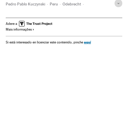
Pedro Pablo Kuczynski
Peru
Odebrecht
Construtoras
América do Sul
América Latina
Construção
América
Empresas
Economia
Indústria
Adere a
Mais informações
aquí
Si está interesado en licenciar este contenido, pinche