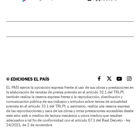
©
EDICIONES EL PAÍS
EL PAÍS BRASIL EN
EL PAÍS BRASI
EL PAÍS B
EL PA
EL PAÍS ejerce la oposición expresa frente al uso de sus obras y prestaciones en
la elaboración de revistas de prensa prevista en el artículo 32.1 del TRLPI;
también realiza la reserva expresa frente a la reproducción, distribución y
comunicación pública de sus trabajos y artículos sobre temas de actualidad
prevista en el artículo 33.1 del TRLPI; y, asimismo, realiza una reserva expresa
de las reproducciones y usos de las obras y otras prestaciones accesibles desde
este sitio web a medios de lectura mecánica u otros medios que resulten
adecuados a tal fin de conformidad con el artículo 67.3 del Real Decreto - ley
24/2021, de 2 de noviembre