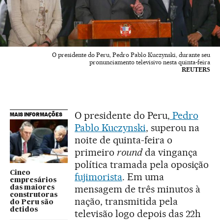
O presidente do Peru, Pedro Pablo Kuczynski, durante seu
pronunciamento televisivo nesta quinta-feira
REUTERS
O presidente do Peru,
Pedro
MAIS INFORMAÇÕES
Pablo Kuczynski
, superou na
noite de quinta-feira o
primeiro
round
da vingança
política tramada pela oposição
Cinco
fujimorista
. Em uma
empresários
mensagem de três minutos à
das maiores
construtoras
nação, transmitida pela
do Peru são
detidos
televisão logo depois das 22h