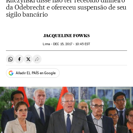
Kuczynski disse não ter recebido dinheiro
da Odebrecht e ofereceu suspensão de seu
sigilo bancário
JACQUELINE FOWKS
Lima -
DEC
15, 2017 - 10:45
EST
Compartir en Whatsapp
Compartir en Facebook
Compartir en Twitter
Desplegar Redes Sociales
Añadir EL PAÍS en Google