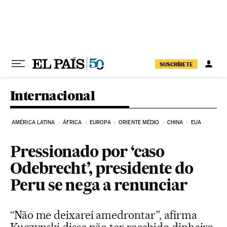
Pular para o conteúdo
SUSCRÍBETE
Internacional
AMÉRICA LATINA
ÁFRICA
EUROPA
ORIENTE MÉDIO
CHINA
EUA
Pressionado por ‘caso
Odebrecht’, presidente do
Peru se nega a renunciar
“Não me deixarei amedrontar”, afirma