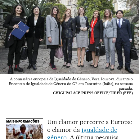
A comissária europeia de Igualdade de Gênero, Vera Jourova, durante o
Encontro de Igualdade de Gênero do G7, em Taormina (Itália), na semana
passada.
CHIGI PALACE PRESS OFFICE/TIBER (EFE)
Um clamor percorre a Europa:
MAIS INFORMAÇÕES
o clamor da
igualdade de
gênero
. A última pesquisa