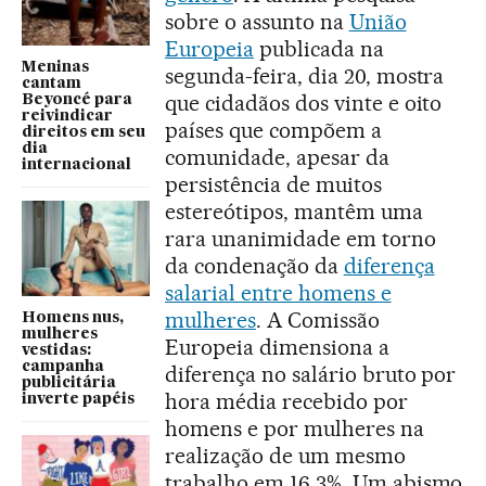
sobre o assunto na
União
Europeia
publicada na
Meninas
segunda-feira, dia 20, mostra
cantam
que cidadãos dos vinte e oito
Beyoncé para
reivindicar
países que compõem a
direitos em seu
dia
comunidade, apesar da
internacional
persistência de muitos
estereótipos, mantêm uma
rara unanimidade em torno
da condenação da
diferença
salarial entre homens e
mulheres
. A Comissão
Homens nus,
mulheres
Europeia dimensiona a
vestidas:
campanha
diferença no salário bruto por
publicitária
hora média recebido por
inverte papéis
homens e por mulheres na
realização de um mesmo
trabalho em 16,3%. Um abismo