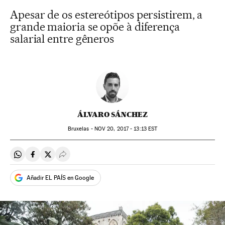
Apesar de os estereótipos persistirem, a
grande maioria se opõe à diferença
salarial entre gêneros
ÁLVARO SÁNCHEZ
Bruxelas -
NOV
20, 2017 - 13:13
EST
Compartir en Whatsapp
Compartir en Facebook
Compartir en Twitter
Desplegar Redes Sociales
Añadir EL PAÍS en Google