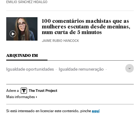
EMILIO SÁNCHEZ HIDALGO
100 comentários machistas que as
mulheres escutam desde meninas,
num curta de 5 minutos
JAIME RUBIO HANCOCK
ARQUIVADO EM
Igualdade oportunidades
Igualdade remuneração
Desigualdade social
Comissão Europeia
Feminismo
Machismo
Movimentos sociais
Sexismo
Adere a
Mais informações
Direitos mulher
Relações gênero
Mulheres
União Europeia
Preconceitos
aquí
Si está interesado en licenciar este contenido, pinche
Organizações internacionais
Europa
Problemas sociais
Relações exteriores
Sociedade
Salário