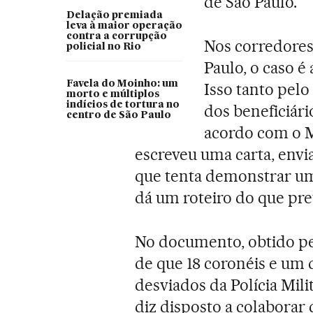
de São Paulo.
Delação premiada
leva à maior operação
contra a corrupção
Nos corredores 
policial no Rio
Paulo, o caso é
Favela do Moinho: um
Isso tanto pelo
morto e múltiplos
indícios de tortura no
dos beneficiári
centro de São Paulo
acordo com o M
escreveu uma carta, envia
que tenta demonstrar um
dá um roteiro do que pre
No documento, obtido pe
de que 18 coronéis e um
desviados da Polícia Mili
diz disposto a colaborar 