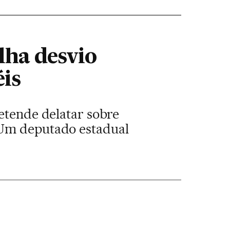
lha desvio
éis
retende delatar sobre
 Um deputado estadual