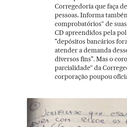
Corregedoria que faça de
pessoas. Informa també
comprobatórios” de suas
CD apreendidos pela polí
"depósitos bancários for
atender a demanda desses
diversos fins". Mas o co
parcialidade” da Correged
corporação poupou ofici