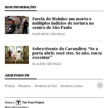
MAIS INFORMAÇÕES
Favela do Moinho: um morto e
múltiplos indícios de tortura no
centro de São Paulo
FELIPE BETIM
| SÃO PAULO
Sobrevivente do Carandiru: “Se a
porta abrir, você vive. Se não, vou te
executar”
GIL ALESSI
| SÃO PAULO
ARQUIVADO EM
Polícia
Racismo
América do Sul
América Latina
Acontecimentos
Defesa
Força segurança
Delitos ódio
América
Preconceitos
Polícia militar
Adere a
Mais informações