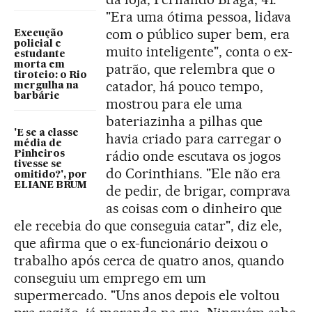
"Era uma ótima pessoa, lidava
com o público super bem, era
Execução
policial e
muito inteligente", conta o ex-
estudante
morta em
patrão, que relembra que o
tiroteio: o Rio
catador, há pouco tempo,
mergulha na
barbárie
mostrou para ele uma
bateriazinha a pilhas que
'E se a classe
havia criado para carregar o
média de
rádio onde escutava os jogos
Pinheiros
tivesse se
do Corinthians. "Ele não era
omitido?', por
ELIANE BRUM
de pedir, de brigar, comprava
as coisas com o dinheiro que
ele recebia do que conseguia catar", diz ele,
que afirma que o ex-funcionário deixou o
trabalho após cerca de quatro anos, quando
conseguiu um emprego em um
supermercado. "Uns anos depois ele voltou