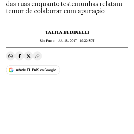
das ruas enquanto testemunhas relatam
temor de colaborar com apuração
TALITA BEDINELLI
São Paulo -
JUL
13, 2017 - 19:32
EDT
Compartir en Whatsapp
Compartir en Facebook
Compartir en Twitter
Desplegar Redes Sociales
Añadir EL PAÍS en Google