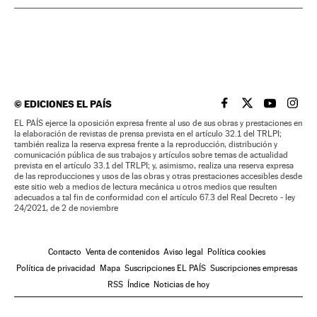
©
EDICIONES EL PAÍS
EL PAÍS BRASIL EN
EL PAÍS BRASI
EL PAÍS B
EL PA
EL PAÍS ejerce la oposición expresa frente al uso de sus obras y prestaciones en
la elaboración de revistas de prensa prevista en el artículo 32.1 del TRLPI;
también realiza la reserva expresa frente a la reproducción, distribución y
comunicación pública de sus trabajos y artículos sobre temas de actualidad
prevista en el artículo 33.1 del TRLPI; y, asimismo, realiza una reserva expresa
de las reproducciones y usos de las obras y otras prestaciones accesibles desde
este sitio web a medios de lectura mecánica u otros medios que resulten
adecuados a tal fin de conformidad con el artículo 67.3 del Real Decreto - ley
24/2021, de 2 de noviembre
Contacto
Venta de contenidos
Aviso legal
Política cookies
Política de privacidad
Mapa
Suscripciones EL PAÍS
Suscripciones empresas
RSS
Índice
Noticias de hoy