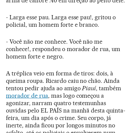
arma de calibre .40 em direção ao peito dele.
- Larga esse pau. Larga esse pau!, gritou o
policial, um homem forte e branco.
- Você não me conhece. Você não me
conhece!, respondeu o morador de rua, um
homem forte e negro.
A tréplica veio em forma de tiros: dois, à
queima roupa. Ricardo caiu no chão. Ainda
tentou pedir ajuda ao amigo
Piauí
, também
morador de rua
, mas logo começou a
agonizar, narram quatro testemunhas
ouvidas pelo EL PAÍS na manhã desta quinta-
feira, um dia após o crime. Seu corpo, já
inerte, ainda ficou por longos minutos no
asfalto, até os policiais o envolverem num