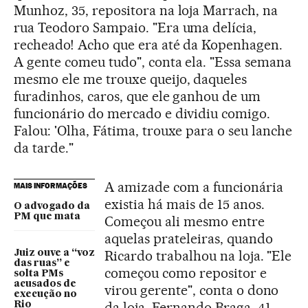
Munhoz, 35, repositora na loja Marrach, na
rua Teodoro Sampaio. "Era uma delícia,
recheado! Acho que era até da Kopenhagen.
A gente comeu tudo", conta ela. "Essa semana
mesmo ele me trouxe queijo, daqueles
furadinhos, caros, que ele ganhou de um
funcionário do mercado e dividiu comigo.
Falou: 'Olha, Fátima, trouxe para o seu lanche
da tarde."
A amizade com a funcionária
MAIS INFORMAÇÕES
existia há mais de 15 anos.
O advogado da
PM que mata
Começou ali mesmo entre
aquelas prateleiras, quando
Ricardo trabalhou na loja. "Ele
Juiz ouve a “voz
das ruas” e
começou como repositor e
solta PMs
acusados de
virou gerente", conta o dono
execução no
da loja, Fernando Braga, 41.
Rio