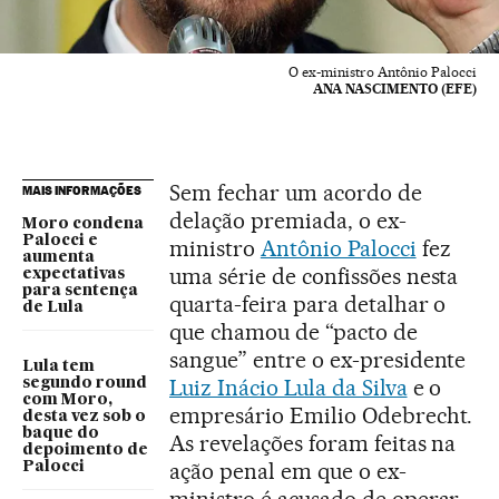
O ex-ministro Antônio Palocci
ANA NASCIMENTO (EFE)
Sem fechar um acordo de
MAIS INFORMAÇÕES
delação premiada, o ex-
Moro condena
Palocci e
ministro
Antônio Palocci
fez
aumenta
uma série de confissões nesta
expectativas
para sentença
quarta-feira para detalhar o
de Lula
que chamou de “pacto de
sangue” entre o ex-presidente
Lula tem
Luiz Inácio Lula da Silva
e o
segundo round
com Moro,
empresário Emilio Odebrecht.
desta vez sob o
baque do
As revelações foram feitas na
depoimento de
ação penal em que o ex-
Palocci