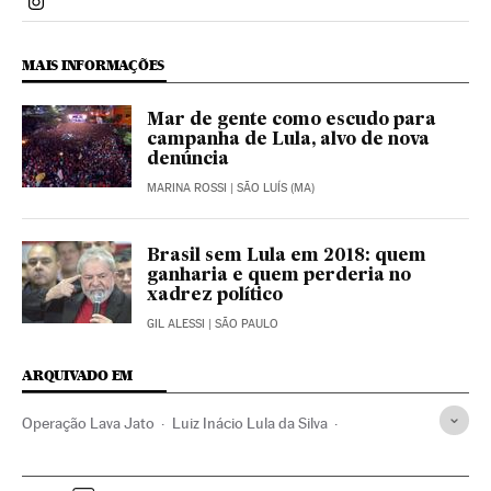
Politica El País Brasil en Instagram
MAIS INFORMAÇÕES
Mar de gente como escudo para
campanha de Lula, alvo de nova
denúncia
MARINA ROSSI
| SÃO LUÍS (MA)
Brasil sem Lula em 2018: quem
ganharia e quem perderia no
xadrez político
GIL ALESSI
| SÃO PAULO
ARQUIVADO EM
Operação Lava Jato
Luiz Inácio Lula da Silva
Caso Odebrecht
Antonio Palocci
Caso Petrobras