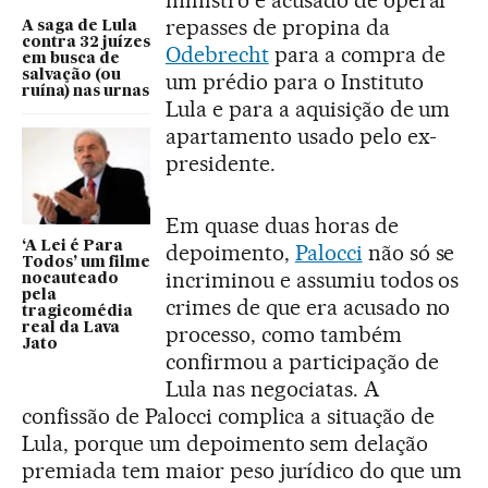
ministro é acusado de operar
repasses de propina da
A saga de Lula
contra 32 juízes
Odebrecht
para a compra de
em busca de
salvação (ou
um prédio para o Instituto
ruína) nas urnas
Lula e para a aquisição de um
apartamento usado pelo ex-
presidente.
Em quase duas horas de
‘A Lei é Para
depoimento,
Palocci
não só se
Todos’ um filme
incriminou e assumiu todos os
nocauteado
pela
crimes de que era acusado no
tragicomédia
real da Lava
processo, como também
Jato
confirmou a participação de
Lula nas negociatas. A
confissão de Palocci complica a situação de
Lula, porque um depoimento sem delação
premiada tem maior peso jurídico do que um