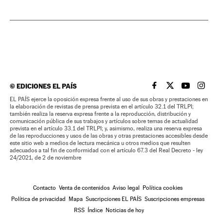
©
EDICIONES EL PAÍS
EL PAÍS BRASIL EN
EL PAÍS BRASI
EL PAÍS B
EL PA
EL PAÍS ejerce la oposición expresa frente al uso de sus obras y prestaciones en
la elaboración de revistas de prensa prevista en el artículo 32.1 del TRLPI;
también realiza la reserva expresa frente a la reproducción, distribución y
comunicación pública de sus trabajos y artículos sobre temas de actualidad
prevista en el artículo 33.1 del TRLPI; y, asimismo, realiza una reserva expresa
de las reproducciones y usos de las obras y otras prestaciones accesibles desde
este sitio web a medios de lectura mecánica u otros medios que resulten
adecuados a tal fin de conformidad con el artículo 67.3 del Real Decreto - ley
24/2021, de 2 de noviembre
Contacto
Venta de contenidos
Aviso legal
Política cookies
Política de privacidad
Mapa
Suscripciones EL PAÍS
Suscripciones empresas
RSS
Índice
Noticias de hoy