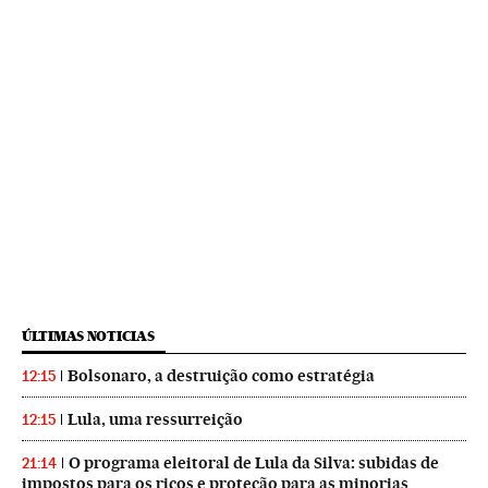
ÚLTIMAS NOTICIAS
Bolsonaro, a destruição como estratégia
12:15
Lula, uma ressurreição
12:15
O programa eleitoral de Lula da Silva: subidas de
21:14
impostos para os ricos e proteção para as minorias