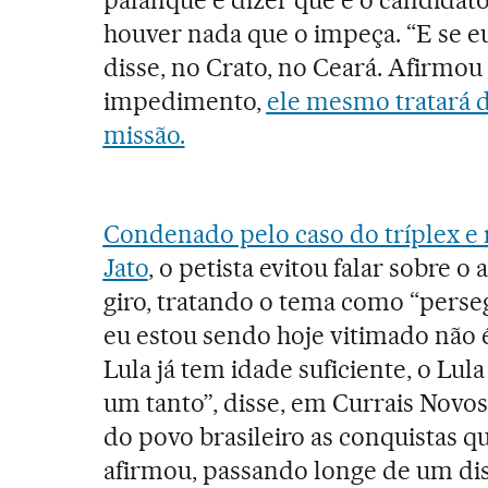
palanque e dizer que é o candidato 
houver nada que o impeça. “E se eu
disse, no Crato, no Ceará. Afirmo
impedimento,
ele mesmo tratará 
missão
.
Condenado pelo caso do tríplex e 
Jato
, o petista evitou falar sobre 
giro, tratando o tema como “perseg
eu estou sendo hoje vitimado não 
Lula já tem idade suficiente, o Lul
um tanto”, disse, em Currais Novos 
do povo brasileiro as conquistas q
afirmou, passando longe de um di