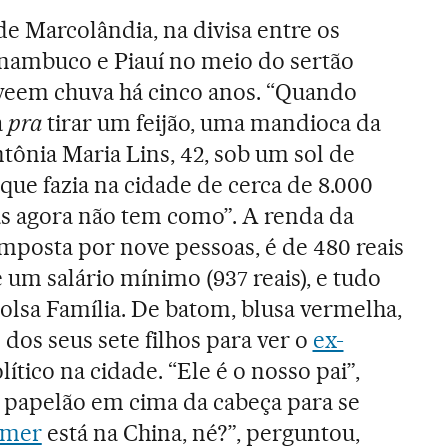
e Marcolândia, na divisa entre os
nambuco e Piauí no meio do sertão
o veem chuva há cinco anos. “Quando
a
pra
tirar um feijão, uma mandioca da
ntônia Maria Lins, 42, sob um sol de
que fazia na cidade de cerca de 8.000
as agora não tem como”. A renda da
omposta por nove pessoas, é de 480 reais
um salário mínimo (937 reais), e tudo
lsa Família. De batom, blusa vermelha,
 dos seus sete filhos para ver o
ex-
ítico na cidade. “Ele é o nosso pai”,
 papelão em cima da cabeça para se
emer
está na China, né?”, perguntou,