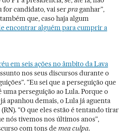
do PT à presidência, se, até lá, não
 for candidato, vai ser
pra
ganhar”,
u também que, caso haja algum
de encontrar alguém para cumprir a
réu em seis ações no âmbito da Lava
o assunto nos seus discursos durante o
uições”. “Eu sei que a perseguição que
é uma perseguição ao Lula. Porque o
a já apanhou demais, o Lula já aguenta
(RN). “O que eles estão é tentando tirar
ue nós tivemos nos últimos anos”,
scurso com tons de
mea culpa
.