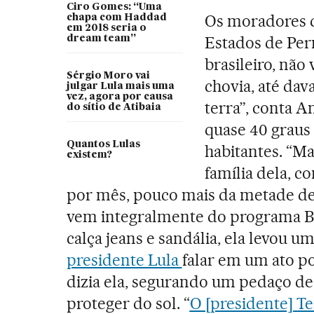
Ciro Gomes: “Uma
Os moradores d
chapa com Haddad
em 2018 seria o
Estados de Per
dream team”
brasileiro, nã
Sérgio Moro vai
chovia, até dav
julgar Lula mais uma
vez, agora por causa
terra”, conta A
do sítio de Atibaia
quase 40 graus 
Quantos Lulas
habitantes. “M
existem?
família dela, c
por mês, pouco mais da metade de 
vem integralmente do programa Bo
calça jeans e sandália, ela levou um
presidente Lula
falar em um ato pol
dizia ela, segurando um pedaço de
proteger do sol. “
O [presidente] T