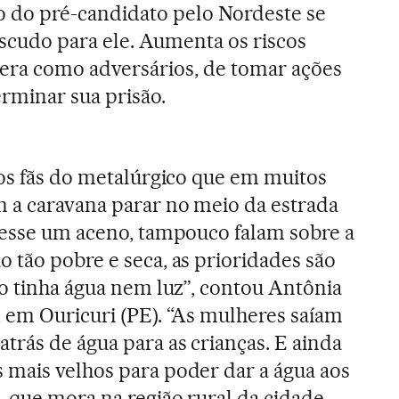
ro do pré-candidato pelo Nordeste se
scudo para ele. Aumenta os riscos
dera como adversários, de tomar ações
rminar sua prisão.
ros fãs do metalúrgico que em muitos
 a caravana parar no meio da estrada
zesse um aceno, tampouco falam sobre a
 tão pobre e seca, as prioridades são
ão tinha água nem luz”, contou Antônia
 em Ouricuri (PE). “As mulheres saíam
trás de água para as crianças. E ainda
 mais velhos para poder dar a água aos
, que mora na região rural da cidade