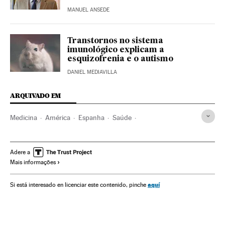
MANUEL ANSEDE
Transtornos no sistema
imunológico explicam a
esquizofrenia e o autismo
DANIEL MEDIAVILLA
ARQUIVADO EM
Medicina
América
Espanha
Saúde
Síndrome Asperger
Crianças
Argentina
Doenças infantis
Doenças neurológicas
Infância
Adere a
Mais informações
Doenças
América Latina
América do Sul
Política
Sociedade
aquí
Si está interesado en licenciar este contenido, pinche