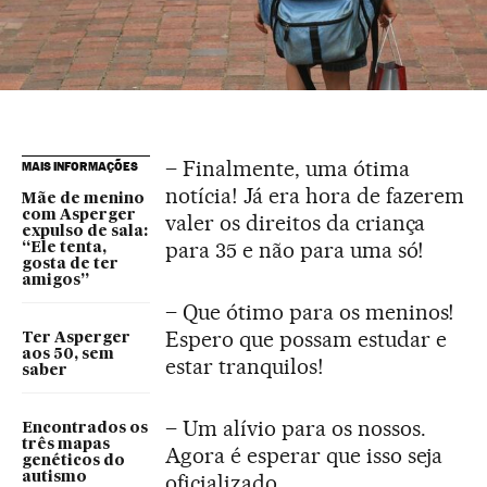
– Finalmente, uma ótima
MAIS INFORMAÇÕES
notícia! Já era hora de fazerem
Mãe de menino
com Asperger
valer os direitos da criança
expulso de sala:
para 35 e não para uma só!
“Ele tenta,
gosta de ter
amigos”
– Que ótimo para os meninos!
Espero que possam estudar e
Ter Asperger
aos 50, sem
estar tranquilos!
saber
– Um alívio para os nossos.
Encontrados os
três mapas
Agora é esperar que isso seja
genéticos do
autismo
oficializado.