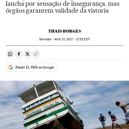
lancha por sensação de insegurança, mas
órgãos garantem validade da vistoria
THAIS BORGES
Salvador -
AUG
27, 2017 - 17:53
EDT
Compartir en Whatsapp
Compartir en Facebook
Compartir en Twitter
Desplegar Redes Sociales
Añadir EL PAÍS en Google