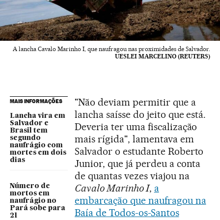
A lancha Cavalo Marinho I, que naufragou nas proximidades de Salvador.
UESLEI MARCELINO (REUTERS)
"Não deviam permitir que a
MAIS INFORMAÇÕES
lancha saísse do jeito que está.
Lancha vira em
Salvador e
Deveria ter uma fiscalização
Brasil tem
mais rígida", lamentava em
segundo
naufrágio com
Salvador o estudante Roberto
mortes em dois
dias
Junior, que já perdeu a conta
de quantas vezes viajou na
Cavalo Marinho I
,
a
Número de
mortos em
embarcação que naufragou na
naufrágio no
Pará sobe para
Baía de Todos-os-Santos
21