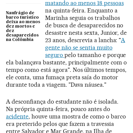
matando ao menos 18 pessoas
na quinta-feira. Enquanto a
Naufrágio de
Marinha seguia os trabalhos
barco turístico
deixa ao menos
de busca de desaparecidos no
dez mortos e
dez
desastre nesta sexta, Junior, de
desaparecidos
23 anos, descrevia a lancha: "
A
na Colômbia
gente não se sentia muito
seguro
pelo tamanho e porque
ela balançava bastante, principalmente com o
tempo como está agora". Nos últimos tempos,
ele conta, uma fumaça preta saía do motor
durante toda a viagem. "Dava náusea."
A desconfiança do estudante não é isolada.
Na própria quinta-feira, pouco antes do
acidente
, houve uma mostra de como o barco
era preterido pelos que fazem a travessia
entre Salvador e Mar Grande, na Ilha de