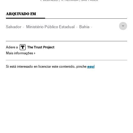
ARQUIVADO EM
Salvador
Ministério Público Estadual
Bahia
Naufrágios
Ministério Público
Acidentes marítimos
Acidentes
Procuradoria
Brasil
Poder judicial
Adere a
Mais informações
América do Sul
América Latina
Acontecimentos
América
Justiça
aquí
Si está interesado en licenciar este contenido, pinche