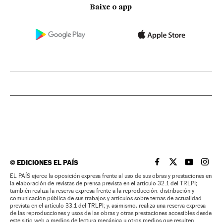
Baixe o app
©
EDICIONES EL PAÍS
EL PAÍS BRASIL EN
EL PAÍS BRASI
EL PAÍS B
EL PA
EL PAÍS ejerce la oposición expresa frente al uso de sus obras y prestaciones en
la elaboración de revistas de prensa prevista en el artículo 32.1 del TRLPI;
también realiza la reserva expresa frente a la reproducción, distribución y
comunicación pública de sus trabajos y artículos sobre temas de actualidad
prevista en el artículo 33.1 del TRLPI; y, asimismo, realiza una reserva expresa
de las reproducciones y usos de las obras y otras prestaciones accesibles desde
este sitio web a medios de lectura mecánica u otros medios que resulten