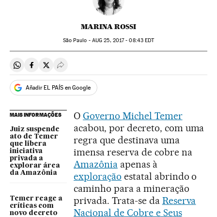
MARINA ROSSI
São Paulo -
AUG
25, 2017 - 08:43
EDT
Compartir en Whatsapp
Compartir en Facebook
Compartir en Twitter
Desplegar Redes Sociales
Añadir EL PAÍS en Google
O
Governo Michel Temer
MAIS INFORMAÇÕES
acabou, por decreto, com uma
Juiz suspende
ato de Temer
regra que destinava uma
que libera
imensa reserva de cobre na
iniciativa
privada a
Amazônia
apenas à
explorar área
da Amazônia
exploração
estatal abrindo o
caminho para a mineração
privada. Trata-se da
Reserva
Temer reage a
críticas com
Nacional de Cobre e Seus
novo decreto