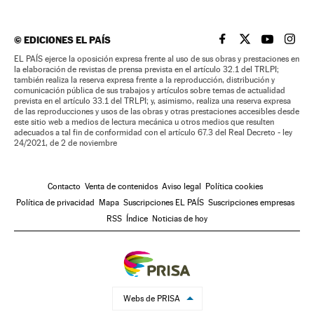
©
EDICIONES EL PAÍS
EL PAÍS BRASIL EN
EL PAÍS BRASI
EL PAÍS B
EL PA
EL PAÍS ejerce la oposición expresa frente al uso de sus obras y prestaciones en
la elaboración de revistas de prensa prevista en el artículo 32.1 del TRLPI;
también realiza la reserva expresa frente a la reproducción, distribución y
comunicación pública de sus trabajos y artículos sobre temas de actualidad
prevista en el artículo 33.1 del TRLPI; y, asimismo, realiza una reserva expresa
de las reproducciones y usos de las obras y otras prestaciones accesibles desde
este sitio web a medios de lectura mecánica u otros medios que resulten
adecuados a tal fin de conformidad con el artículo 67.3 del Real Decreto - ley
24/2021, de 2 de noviembre
Contacto
Venta de contenidos
Aviso legal
Política cookies
Política de privacidad
Mapa
Suscripciones EL PAÍS
Suscripciones empresas
RSS
Índice
Noticias de hoy
Webs de PRISA