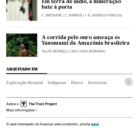
Em terra de índio, a mineração
bate à porta
C. BRESSANE / C. BARROS / I. B. (AGÊNCIA PÚBLICA)
A corrida pelo ouro ameaça os
Yanomami da Amazônia brasileira
TALITA BEDINELLI
| BOA VISTA (RORAIMA)
ARQUIVADO EM
Exploração florestal
Indígenas
Renca
Amazônia
Michel Temer
Tocantins
Reservas naturais
Presidente Brasil
Presidência Brasil
Brasil
Adere a
Mais informações
Espaços naturais
Governo Brasil
Mineração
Etnias
América Latina
Governo
Matérias-primas
aquí
Si está interesado en licenciar este contenido, pinche
América do Sul
Administração Estado
América