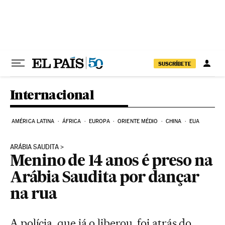
Pular para o conteúdo
SUSCRÍBETE
Internacional
AMÉRICA LATINA
ÁFRICA
EUROPA
ORIENTE MÉDIO
CHINA
EUA
ARÁBIA SAUDITA
Menino de 14 anos é preso na
Arábia Saudita por dançar
na rua
A polícia, que já o liberou, foi atrás do