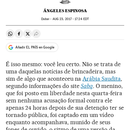
ÁNGELES ESPINOSA
Dubai -
AUG
23, 2017 - 17:24
EDT
Compartir en Whatsapp
Compartir en Facebook
Compartir en Twitter
Desplegar Redes Sociales
Añadir EL PAÍS en Google
É isso mesmo: você leu certo. Não se trata de
uma daquelas notícias de brincadeira, mas
sim de algo que aconteceu na
Arábia Saudita
,
segundo informações do site
Sabq
. O menino,
que foi posto em liberdade nesta quarta-feira
sem nenhuma acusação formal contra ele
apenas 24 horas depois de sua detenção ter se
tornado pública, foi captado em um vídeo
enquanto acompanhava, munido de seus
fones de ouvido, o ritmo de uma versão da