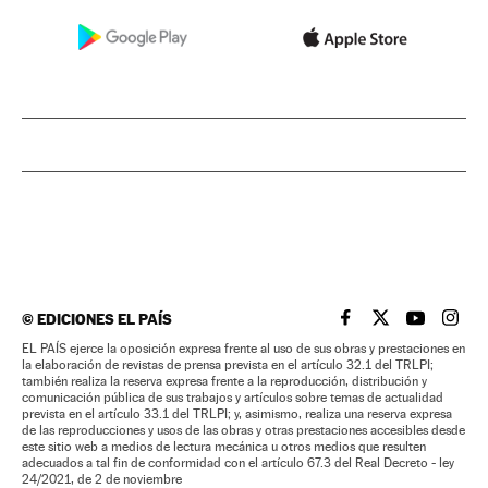
©
EDICIONES EL PAÍS
EL PAÍS BRASIL EN
EL PAÍS BRASI
EL PAÍS B
EL PA
EL PAÍS ejerce la oposición expresa frente al uso de sus obras y prestaciones en
la elaboración de revistas de prensa prevista en el artículo 32.1 del TRLPI;
también realiza la reserva expresa frente a la reproducción, distribución y
comunicación pública de sus trabajos y artículos sobre temas de actualidad
prevista en el artículo 33.1 del TRLPI; y, asimismo, realiza una reserva expresa
de las reproducciones y usos de las obras y otras prestaciones accesibles desde
este sitio web a medios de lectura mecánica u otros medios que resulten
adecuados a tal fin de conformidad con el artículo 67.3 del Real Decreto - ley
24/2021, de 2 de noviembre