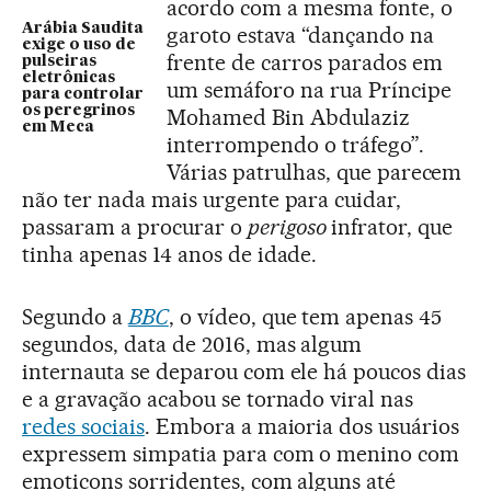
acordo com a mesma fonte, o
Arábia Saudita
garoto estava “dançando na
exige o uso de
frente de carros parados em
pulseiras
eletrônicas
um semáforo na rua Príncipe
para controlar
os peregrinos
Mohamed Bin Abdulaziz
em Meca
interrompendo o tráfego”.
Várias patrulhas, que parecem
não ter nada mais urgente para cuidar,
passaram a procurar o
perigoso
infrator, que
tinha apenas 14 anos de idade.
Segundo a
BBC
, o vídeo, que tem apenas 45
segundos, data de 2016, mas algum
internauta se deparou com ele há poucos dias
e a gravação acabou se tornado viral nas
redes sociais
. Embora a maioria dos usuários
expressem simpatia para com o menino com
emoticons sorridentes, com alguns até