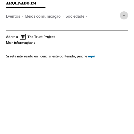
ARQUIVADO EM
Eventos
Meios comunicação
Sociedade
Comunicação
Censura
Liberdade expressão
Arábia Saudita
Juventude
Península Arábica
Adere a
Mais informações
Oriente médio
Artes cênicas
Ásia
Espetáculos
Mundo Global
Blogs
aquí
Si está interesado en licenciar este contenido, pinche