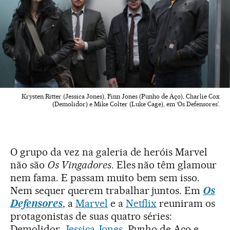
Krysten Ritter (Jessica Jones), Finn Jones (Punho de Aço), Charlie Cox
(Demolidor) e Mike Colter (Luke Cage), em ‘Os Defensores’.
O grupo da vez na galeria de heróis Marvel
não são
Os Vingadores
. Eles não têm glamour
nem fama. E passam muito bem sem isso.
Nem sequer querem trabalhar juntos. Em
Os
Defensores
, a
Marvel
e a
Netflix
reuniram os
protagonistas de suas quatro séries:
Demolidor,
Jessica Jones
, Punho de Aço e