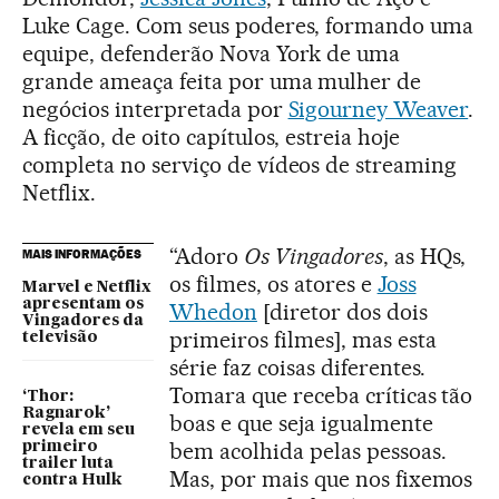
Luke Cage. Com seus poderes, formando uma
equipe, defenderão Nova York de uma
grande ameaça feita por uma mulher de
negócios interpretada por
Sigourney Weaver
.
A ficção, de oito capítulos, estreia hoje
completa no serviço de vídeos de streaming
Netflix.
“Adoro
Os Vingadores
, as HQs,
MAIS INFORMAÇÕES
os filmes, os atores e
Joss
Marvel e Netflix
apresentam os
Whedon
[diretor dos dois
Vingadores da
primeiros filmes], mas esta
televisão
série faz coisas diferentes.
Tomara que receba críticas tão
‘Thor:
Ragnarok’
boas e que seja igualmente
revela em seu
bem acolhida pelas pessoas.
primeiro
trailer luta
Mas, por mais que nos fixemos
contra Hulk