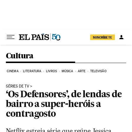
Pular para o conteúdo
SUSCRÍBETE
Cultura
CINEMA
LITERATURA
LIVROS
MÚSICA
ARTE
TELEVISÃO
SÉRIES DE TV
‘Os Defensores’, de lendas de
bairro a super-heróis a
contragosto
Netflix estreia série que reúne Jessica