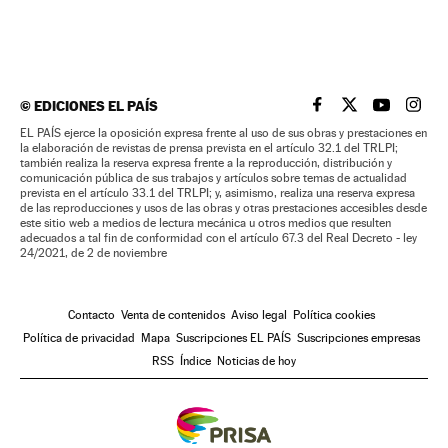
©
EDICIONES EL PAÍS
EL PAÍS BRASIL EN
EL PAÍS BRASI
EL PAÍS B
EL PA
EL PAÍS ejerce la oposición expresa frente al uso de sus obras y prestaciones en
la elaboración de revistas de prensa prevista en el artículo 32.1 del TRLPI;
también realiza la reserva expresa frente a la reproducción, distribución y
comunicación pública de sus trabajos y artículos sobre temas de actualidad
prevista en el artículo 33.1 del TRLPI; y, asimismo, realiza una reserva expresa
de las reproducciones y usos de las obras y otras prestaciones accesibles desde
este sitio web a medios de lectura mecánica u otros medios que resulten
adecuados a tal fin de conformidad con el artículo 67.3 del Real Decreto - ley
24/2021, de 2 de noviembre
Contacto
Venta de contenidos
Aviso legal
Política cookies
Política de privacidad
Mapa
Suscripciones EL PAÍS
Suscripciones empresas
RSS
Índice
Noticias de hoy