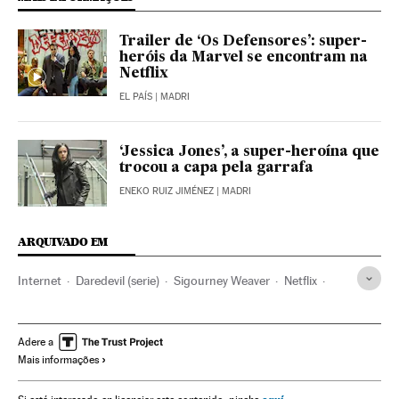
Trailer de ‘Os Defensores’: super-
heróis da Marvel se encontram na
Netflix
EL PAÍS
| MADRI
‘Jessica Jones’, a super-heroína que
trocou a capa pela garrafa
ENEKO RUIZ JIMÉNEZ
| MADRI
ARQUIVADO EM
Internet
Daredevil (serie)
Sigourney Weaver
Netflix
Séries americanas
Ação séries
Série aventuras
Plataformas digitales
IPTV
Série Marvel
Adere a
Mais informações
Série super-heróis
Gêneros séries
Séries tv
Programa tv
Televisão
Programação