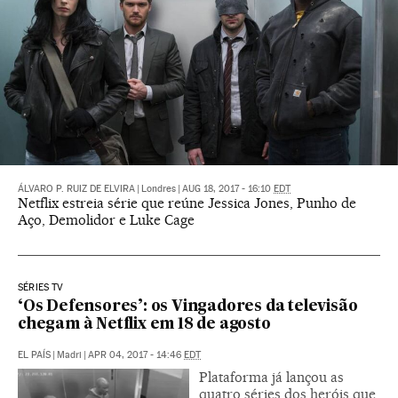
ÁLVARO P. RUIZ DE ELVIRA
|
Londres
|
AUG 18, 2017 - 16:10
EDT
Netflix estreia série que reúne Jessica Jones, Punho de
Aço, Demolidor e Luke Cage
SÉRIES TV
‘Os Defensores’: os Vingadores da televisão
chegam à Netflix em 18 de agosto
EL PAÍS
|
Madri
|
APR 04, 2017 - 14:46
EDT
Plataforma já lançou as
quatro séries dos heróis que