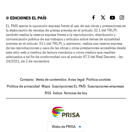
©
EDICIONES EL PAÍS
EL PAÍS BRASIL EN
EL PAÍS BRASI
EL PAÍS B
EL PA
EL PAÍS ejerce la oposición expresa frente al uso de sus obras y prestaciones en
la elaboración de revistas de prensa prevista en el artículo 32.1 del TRLPI;
también realiza la reserva expresa frente a la reproducción, distribución y
comunicación pública de sus trabajos y artículos sobre temas de actualidad
prevista en el artículo 33.1 del TRLPI; y, asimismo, realiza una reserva expresa
de las reproducciones y usos de las obras y otras prestaciones accesibles desde
este sitio web a medios de lectura mecánica u otros medios que resulten
adecuados a tal fin de conformidad con el artículo 67.3 del Real Decreto - ley
24/2021, de 2 de noviembre
Contacto
Venta de contenidos
Aviso legal
Política cookies
Política de privacidad
Mapa
Suscripciones EL PAÍS
Suscripciones empresas
RSS
Índice
Noticias de hoy
Webs de PRISA