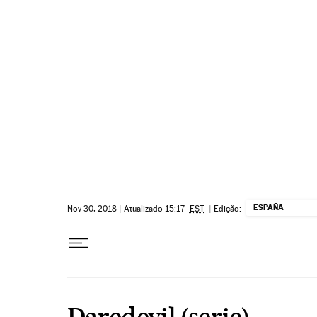
Pular para o conteúdo
ESPAÑA
Nov 30, 2018
|
Atualizado 15:17
EST
|
Edição:
Daredevil (serie)