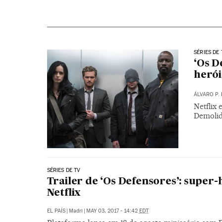
SÉRIES DE 
‘Os D
herói
ÁLVARO P. 
Netflix 
Demolid
SÉRIES DE TV
Trailer de ‘Os Defensores’: super
Netflix
EL PAÍS
|
Madri
|
MAY 03, 2017 - 14:42
EDT