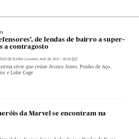
TV
efensores’, de lendas de bairro a super-
s a contragosto
RUIZ DE ELVIRA
|
Londres
|
AUG 18, 2017 - 16:10
EDT
estreia série que reúne Jessica Jones, Punho de Aço,
or e Luke Cage
-heróis da Marvel se encontram na