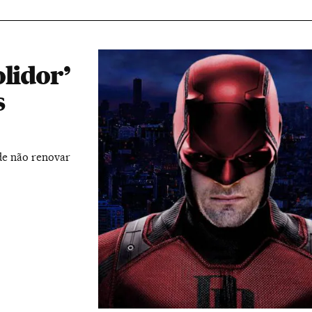
lidor’
s
ide não renovar