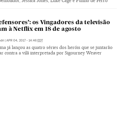
Demolidor, Jessica Jones, Luke Cage e Punho de Ferro
efensores’: os Vingadores da televisão
m à Netflix em 18 de agosto
dri
|
APR 04, 2017 - 14:46
EDT
ma já lançou as quatro séries dos heróis que se juntarão
ar contra a vilã interpretada por Sigourney Weaver