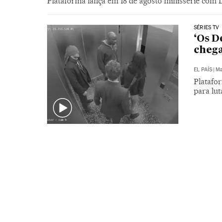
Plataforma lança em 18 de agosto minissérie com 
SÉRIES TV
‘Os D
chega
EL PAÍS
|
Ma
Platafor
para lut