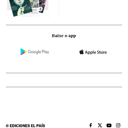
Baixe o app
©
EDICIONES EL PAÍS
EL PAÍS BRASIL EN
EL PAÍS BRASI
EL PAÍS B
EL PA