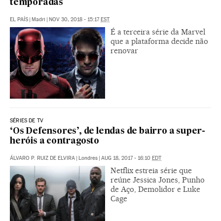
temporadas
EL PAÍS
|
Madri
|
NOV 30, 2018 - 15:17
EST
É a terceira série da Marvel
que a plataforma decide não
renovar
SÉRIES DE TV
‘Os Defensores’, de lendas de bairro a super-
heróis a contragosto
ÁLVARO P. RUIZ DE ELVIRA
|
Londres
|
AUG 18, 2017 - 16:10
EDT
Netflix estreia série que
reúne Jessica Jones, Punho
de Aço, Demolidor e Luke
Cage