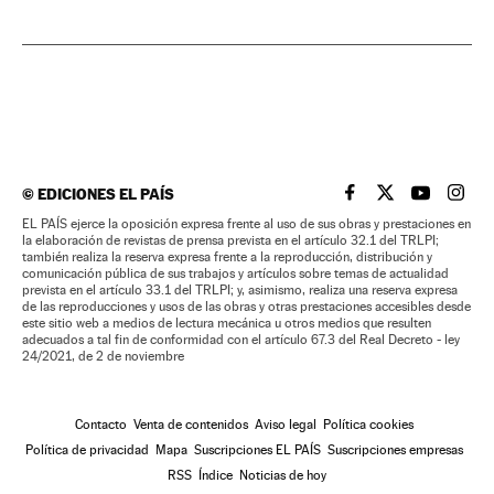
©
EDICIONES EL PAÍS
EL PAÍS BRASIL EN
EL PAÍS BRASI
EL PAÍS B
EL PA
EL PAÍS ejerce la oposición expresa frente al uso de sus obras y prestaciones en
la elaboración de revistas de prensa prevista en el artículo 32.1 del TRLPI;
también realiza la reserva expresa frente a la reproducción, distribución y
comunicación pública de sus trabajos y artículos sobre temas de actualidad
prevista en el artículo 33.1 del TRLPI; y, asimismo, realiza una reserva expresa
de las reproducciones y usos de las obras y otras prestaciones accesibles desde
este sitio web a medios de lectura mecánica u otros medios que resulten
adecuados a tal fin de conformidad con el artículo 67.3 del Real Decreto - ley
24/2021, de 2 de noviembre
Contacto
Venta de contenidos
Aviso legal
Política cookies
Política de privacidad
Mapa
Suscripciones EL PAÍS
Suscripciones empresas
RSS
Índice
Noticias de hoy