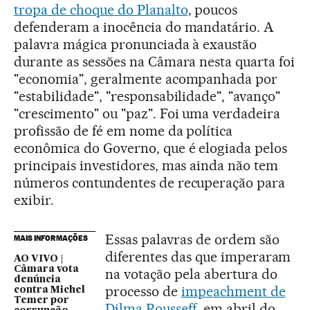
tropa de choque do Planalto
, poucos
defenderam a inocência do mandatário. A
palavra mágica pronunciada à exaustão
durante as sessões na Câmara nesta quarta foi
"economia", geralmente acompanhada por
"estabilidade", "responsabilidade", "avanço"
"crescimento" ou "paz". Foi uma verdadeira
profissão de fé em nome da política
econômica do Governo, que é elogiada pelos
principais investidores, mas ainda não tem
números contundentes de recuperação para
exibir.
Essas palavras de ordem são
MAIS INFORMAÇÕES
diferentes das que imperaram
AO VIVO |
Câmara vota
na votação pela abertura do
denúncia
processo de
impeachment de
contra Michel
Temer por
Dilma Rousseff
, em abril do