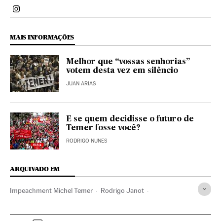
Politica El País Brasil en Instagram
MAIS INFORMAÇÕES
Melhor que “vossas senhorias”
votem desta vez em silêncio
JUAN ARIAS
E se quem decidisse o futuro de
Temer fosse você?
RODRIGO NUNES
ARQUIVADO EM
Impeachment Michel Temer
Rodrigo Janot
Procuradoria-Geral República
Rodrigo Maia