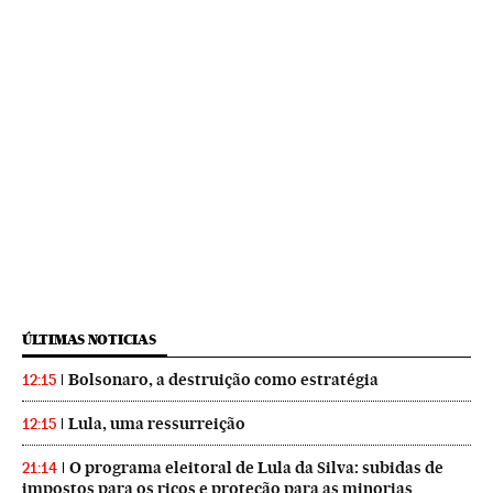
ÚLTIMAS NOTICIAS
Bolsonaro, a destruição como estratégia
12:15
Lula, uma ressurreição
12:15
O programa eleitoral de Lula da Silva: subidas de
21:14
impostos para os ricos e proteção para as minorias