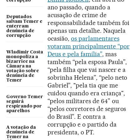
corrupção
ano passado, quando a
acusação de crime de
Deputados
responsabilidade também foi
salvam Temer e
enterram
apenas um detalhe. Naquela
denúncia de
corrupção
ocasião,
os parlamentares
votaram principalmente “por
Wladimir Costa
Deus e pela família”
, mas
monopoliza a
também “pela esposa Paula”,
bizarrice na
Câmara na
“pela filha que vai nascer e a
votação sobre
denúncia de
sobrinha Helena”, “pelo neto
Temer
Gabriel”, "pela tia que me
cuidou quando era criança",
Governo Temer
“pelos militares de 64” ou
seguirá
respirando por
“pelos corretores de seguros
aparelhos
do Brasil”. E contra a
corrupção e o partido da
A votação da
presidenta, o PT.
denúncia de
Temer na