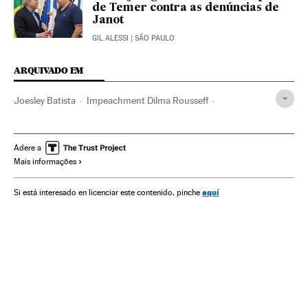
de Temer contra as denúncias de
Janot
GIL ALESSI
| SÃO PAULO
ARQUIVADO EM
Joesley Batista
Impeachment Dilma Rousseff
Operação Lava Jato
Rodrigo Maia
Impeachment Michel Temer
Crises políticas
Adere a
Mais informações
Dilma Rousseff
Michel Temer
Impeachment
Partido dos Trabalhadores
JBS
Câmara Deputados
aquí
Si está interesado en licenciar este contenido, pinche
Presidente Brasil
Destituições políticas
Congresso Nacional
Presidência Brasil
Atividade legislativa
Governo Brasil
Brasil
Partidos políticos
Conflitos políticos
Governo
Empresas
Administração Estado
Economia