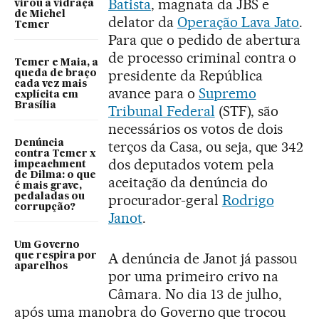
Batista
, magnata da JBS e
virou a vidraça
de Michel
delator da
Operação Lava Jato
.
Temer
Para que o pedido de abertura
de processo criminal contra o
Temer e Maia, a
presidente da República
queda de braço
cada vez mais
avance para o
Supremo
explícita em
Brasília
Tribunal Federal
(STF), são
necessários os votos de dois
terços da Casa, ou seja, que 342
Denúncia
contra Temer x
dos deputados votem pela
impeachment
de Dilma: o que
aceitação da denúncia do
é mais grave,
procurador-geral
Rodrigo
pedaladas ou
corrupção?
Janot
.
Um Governo
A denúncia de Janot já passou
que respira por
aparelhos
por uma primeiro crivo na
Câmara. No dia 13 de julho,
após uma manobra do Governo que trocou