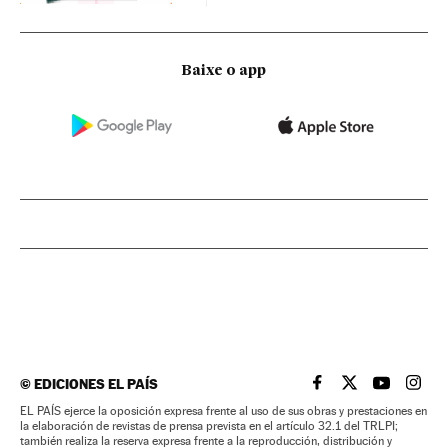
Baixe o app
©
EDICIONES EL PAÍS
EL PAÍS BRASIL EN
EL PAÍS BRASI
EL PAÍS B
EL PA
EL PAÍS ejerce la oposición expresa frente al uso de sus obras y prestaciones en
la elaboración de revistas de prensa prevista en el artículo 32.1 del TRLPI;
también realiza la reserva expresa frente a la reproducción, distribución y