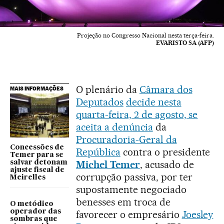
Projeção no Congresso Nacional nesta terça-feira.
EVARISTO SA (AFP)
O plenário da
Câmara dos
MAIS INFORMAÇÕES
Deputados
decide nesta
quarta-feira, 2 de agosto, se
aceita a denúncia
da
Procuradoria-Geral da
Concessões de
República
contra o presidente
Temer para se
Michel Temer
, acusado de
salvar detonam
ajuste fiscal de
corrupção passiva, por ter
Meirelles
supostamente negociado
benesses em troca de
O metódico
operador das
favorecer o empresário
Joesley
sombras que