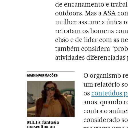
de encanamento e trabal
outdoors. Mas a ASA cons
mulher assume a única r
retratam os homens como
chão e de lidar com as n
também considera “prob
atividades diferenciadas
O organismo re
MAIS INFORMAÇÕES
um relatório so
os
conteúdos pu
anos, quando r
contra o anúnc
considerado so
MILFs: fantasia
masculina ou