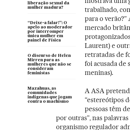
mostrava uma 
liberação sexual da
mulher madura?
trabalhado, com
para o verão?” 
“Deixe-a falar!”: O
mercado britân
apelo ao moderador
por interromper
protagonizados
única mulher em
painel de Física
Laurent) e out
retratadas de 
O discurso de Helen
Mirren para as
foi acusada de
mulheres que não se
consideram
meninas).
feministas
Mazahuas, as
A ASA pretende
comunidades
indígenas que jogam
“estereótipos d
contra o machismo
pessoas têm de
por outras”, nas palavras
organismo regulador ad