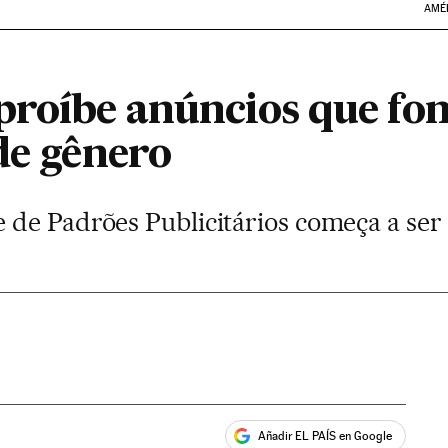
AMÉ
proíbe anúncios que f
de gênero
de Padrões Publicitários começa a ser
Añadir EL PAÍS en Google
ales