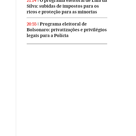
O programa eleitoral de Lula da
21:14
Silva: subidas de impostos para os
ricos e proteção para as minorias
Programa eleitoral de
20:55
Bolsonaro: privatizações e privilégios
legais para a Polícia