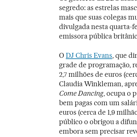
segredo: as estrelas mas
mais que suas colegas mul
divulgada nesta quarta-fe
emissora pública britânic
O
DJ Chris Evans
, que d
grade de programação, r
2,7 milhões de euros (cer
Claudia Winkleman, apr
Come Dancing
, ocupa o 
bem pagas com um salári
euros (cerca de 1,9 milhã
público o obrigou a difun
embora sem precisar revel