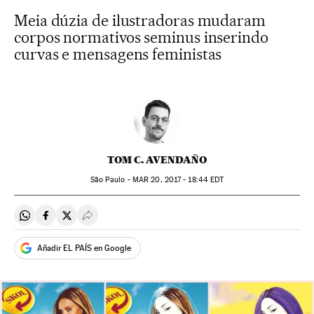
Meia dúzia de ilustradoras mudaram
corpos normativos seminus inserindo
curvas e mensagens feministas
TOM C. AVENDAÑO
São Paulo -
MAR
20, 2017 - 18:44
EDT
Compartir en Whatsapp
Compartir en Facebook
Compartir en Twitter
Desplegar Redes Sociales
Añadir EL PAÍS en Google