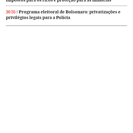
impostos para os ricos e proteção para as minorias
Programa eleitoral de Bolsonaro: privatizações e
20:55
privilégios legais para a Polícia
NEWSLETTERS
Boletín de América
Cada semana en tu cuenta de correo una selección de las noticias,
reportajes y análisis de los periodistas de EL PAÍS con los acontecimientos
más relevantes del continente.