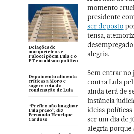
momento crucia
presidente co
ser deposto
por
tensa, atemori
desempregados
Delações de
alegria.
marqueteiros e
Palocci põem Lula e o
PT em abismo político
Sem entrar no 
Depoimento alimenta
contra Lula pe
críticas a Moro e
sugere rota de
ainda terá de s
condenação de Lula
instância judici
“Prefiro não imaginar
ideias política
Lula preso”, diz
Fernando Henrique
ser um dia de 
Cardoso
alegria porque 