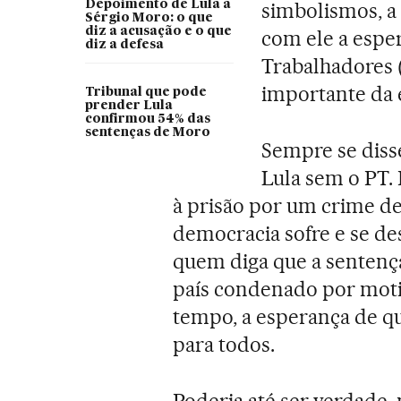
Depoimento de Lula a
simbolismos, a 
Sérgio Moro: o que
diz a acusação e o que
com ele a espe
diz a defesa
Trabalhadores (
importante da 
Tribunal que pode
prender Lula
confirmou 54% das
sentenças de Moro
Sempre se diss
Lula sem o PT.
à prisão por um crime d
democracia sofre e se d
quem diga que a sentença
país condenado por motiv
tempo, a esperança de que,
para todos.
Poderia até ser verdade