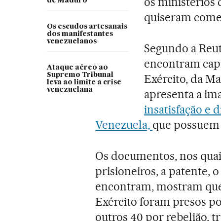
os ministérios
de Maduro
quiseram comen
Os escudos artesanais
dos manifestantes
venezuelanos
Segundo a Reute
encontram capi
Ataque aéreo ao
Supremo Tribunal
Exército, da Ma
leva ao limite a crise
venezuelana
apresenta a im
insatisfação e 
Venezuela,
que possuem 
Os documentos, nos quai
prisioneiros, a patente, 
encontram, mostram que
Exército foram presos po
outros 40 por rebelião, 