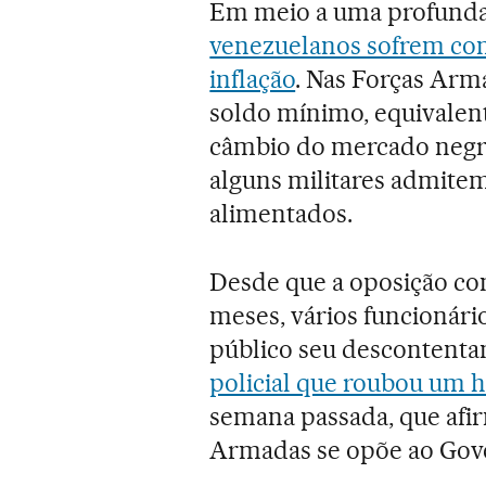
Em meio a uma profunda
venezuelanos sofrem com
inflação
. Nas Forças Ar
soldo mínimo, equivalent
câmbio do mercado negro 
alguns militares admite
alimentados.
Desde que a oposição com
meses, vários funcionári
público seu descontentam
policial que roubou um he
semana passada, que afi
Armadas se opõe ao Gove