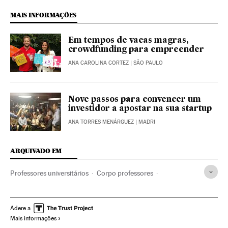
MAIS INFORMAÇÕES
Em tempos de vacas magras,
crowdfunding para empreender
ANA CAROLINA CORTEZ
| SÃO PAULO
Nove passos para convencer um
investidor a apostar na sua startup
ANA TORRES MENÁRGUEZ
| MADRI
ARQUIVADO EM
Professores universitários
Corpo professores
Redes sociais
Universidade
Educação superior
Brasil
Internet
América do Sul
América Latina
Empresas
Adere a
Mais informações
Educação
América
Economia
Telecomunicações