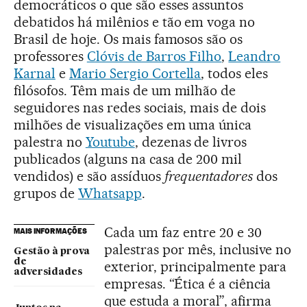
democráticos o que são esses assuntos
debatidos há milênios e tão em voga no
Brasil de hoje. Os mais famosos são os
professores
Clóvis de Barros Filho
,
Leandro
Karnal
e
Mario Sergio Cortella
, todos eles
filósofos. Têm mais de um milhão de
seguidores nas redes sociais, mais de dois
milhões de visualizações em uma única
palestra no
Youtube
, dezenas de livros
publicados (alguns na casa de 200 mil
vendidos) e são assíduos
frequentadores
dos
grupos de
Whatsapp
.
Cada um faz entre 20 e 30
MAIS INFORMAÇÕES
palestras por mês, inclusive no
Gestão à prova
de
exterior, principalmente para
adversidades
empresas. “Ética é a ciência
que estuda a moral”, afirma