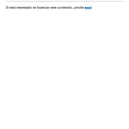
Comunicações
Ética
Relações humanas
Sociologia
aquí
Si está interesado en licenciar este contenido, pinche
Ciências sociais
Sociedade
Ciência
Empresas & Ética