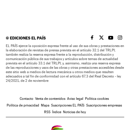
©
EDICIONES EL PAÍS
EL PAÍS BRASIL EN
EL PAÍS BRASI
EL PAÍS B
EL PA
EL PAÍS ejerce la oposición expresa frente al uso de sus obras y prestaciones en
la elaboración de revistas de prensa prevista en el artículo 32.1 del TRLPI;
también realiza la reserva expresa frente a la reproducción, distribución y
comunicación pública de sus trabajos y artículos sobre temas de actualidad
prevista en el artículo 33.1 del TRLPI; y, asimismo, realiza una reserva expresa
de las reproducciones y usos de las obras y otras prestaciones accesibles desde
este sitio web a medios de lectura mecánica u otros medios que resulten
adecuados a tal fin de conformidad con el artículo 67.3 del Real Decreto - ley
24/2021, de 2 de noviembre
Contacto
Venta de contenidos
Aviso legal
Política cookies
Política de privacidad
Mapa
Suscripciones EL PAÍS
Suscripciones empresas
RSS
Índice
Noticias de hoy