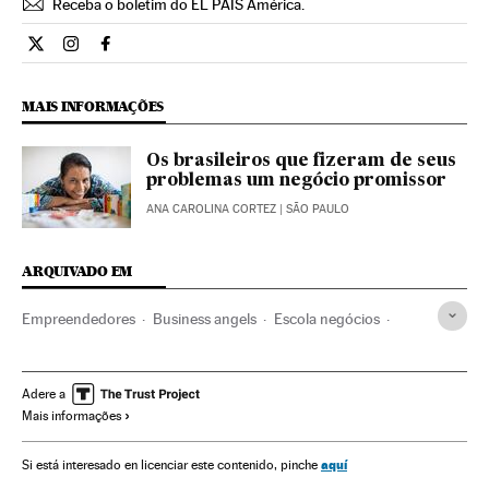
Receba o boletim do EL PAÍS América.
Economia El País Brasil en Twitter
Economia El País Brasil en Instagram
Economia El País Brasil en Facebook
MAIS INFORMAÇÕES
Os brasileiros que fizeram de seus
problemas um negócio promissor
ANA CAROLINA CORTEZ
| SÃO PAULO
ARQUIVADO EM
Empreendedores
Business angels
Escola negócios
Empresários
Pequenas e Médias Empresas
Centros educativos
Fundos investimento
Tecnologia
Adere a
Mais informações
Mercados financeiros
Educação
Empresas
Economia
Finanças
Sociedade
Empreendedorismo
aquí
Si está interesado en licenciar este contenido, pinche