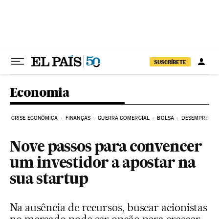
Pular para o conteúdo
SUSCRÍBETE
Economia
CRISE ECONÔMICA
FINANÇAS
GUERRA COMERCIAL
BOLSA
DESEMPREGO
Nove passos para convencer
um investidor a apostar na
sua startup
Na ausência de recursos, buscar acionistas