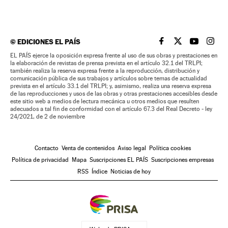
©
EDICIONES EL PAÍS
EL PAÍS BRASIL EN
EL PAÍS BRASI
EL PAÍS B
EL PA
EL PAÍS ejerce la oposición expresa frente al uso de sus obras y prestaciones en
la elaboración de revistas de prensa prevista en el artículo 32.1 del TRLPI;
también realiza la reserva expresa frente a la reproducción, distribución y
comunicación pública de sus trabajos y artículos sobre temas de actualidad
prevista en el artículo 33.1 del TRLPI; y, asimismo, realiza una reserva expresa
de las reproducciones y usos de las obras y otras prestaciones accesibles desde
este sitio web a medios de lectura mecánica u otros medios que resulten
adecuados a tal fin de conformidad con el artículo 67.3 del Real Decreto - ley
24/2021, de 2 de noviembre
Contacto
Venta de contenidos
Aviso legal
Política cookies
Política de privacidad
Mapa
Suscripciones EL PAÍS
Suscripciones empresas
RSS
Índice
Noticias de hoy