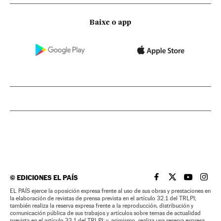
Baixe o app
©
EDICIONES EL PAÍS
EL PAÍS BRASIL EN
EL PAÍS BRASI
EL PAÍS B
EL PA
EL PAÍS ejerce la oposición expresa frente al uso de sus obras y prestaciones en
la elaboración de revistas de prensa prevista en el artículo 32.1 del TRLPI;
también realiza la reserva expresa frente a la reproducción, distribución y
comunicación pública de sus trabajos y artículos sobre temas de actualidad
prevista en el artículo 33.1 del TRLPI; y, asimismo, realiza una reserva expresa