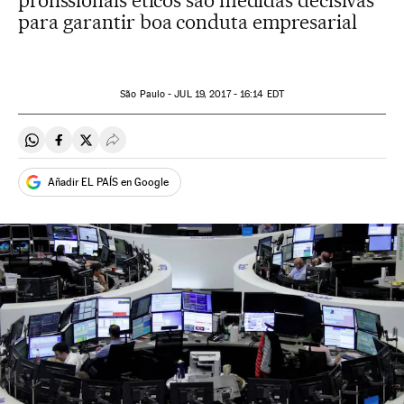
profissionais éticos são medidas decisivas
para garantir boa conduta empresarial
São Paulo -
JUL
19, 2017 - 16:14
EDT
Compartir en Whatsapp
Compartir en Facebook
Compartir en Twitter
Desplegar Redes Sociales
Añadir EL PAÍS en Google