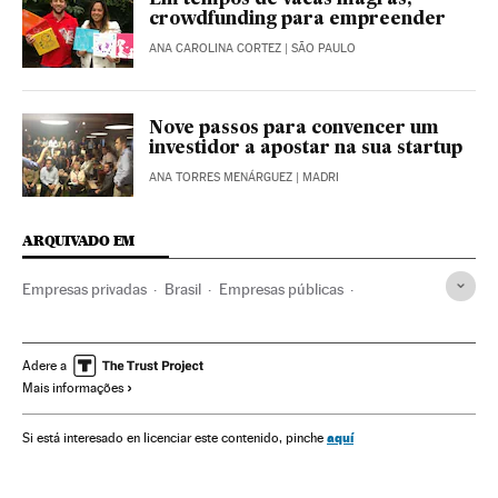
crowdfunding para empreender
ANA CAROLINA CORTEZ
| SÃO PAULO
Nove passos para convencer um
investidor a apostar na sua startup
ANA TORRES MENÁRGUEZ
| MADRI
ARQUIVADO EM
Empresas privadas
Brasil
Empresas públicas
América do Sul
América Latina
Condições trabalho
Setor público
América
Empresas
Economia
Adere a
Mais informações
Trabalho
Administração pública
Empresas & Ética
aquí
Si está interesado en licenciar este contenido, pinche