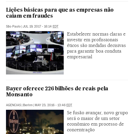
Lições básicas para que as empresas não
caiam em fraudes
São Paulo
|
JUL 19, 2017 - 16:14
EDT
Estabelecer normas claras e
investir em profissionais
éticos são medidas decisivas
para garantir boa conduta
empresarial
Bayer oferece 226 bilhões de reais pela
Monsanto
AGENCIAS
|
Berlim
|
MAY 23, 2016 - 13:46
EDT
Se fusão avançar, novo grupo
será o maior de um setor
econômico em processo de
concentração