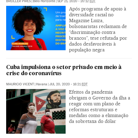
BREILLER PIRES
|
Belo Horizonte
|
SEP 21, 2020 - 20:12
EDT
Após programa de apoio à
diversidade racial no
Magazine Luiza,
bolsonaristas reclamam de
“discriminação contra
brancos”, tese refutada por
dados desfavoráveis à
população negra
Cuba impulsiona o setor privado em meio à
crise do coronavírus
MAURICIO VICENT
|
Havana
|
JUL 20, 2020 - 16:21
EDT
Efeitos da pandemia
obrigam o Governo da ilha a
reagir com um plano de
reformas estruturais e
medidas como a eliminação
da sobretaxa do dólar