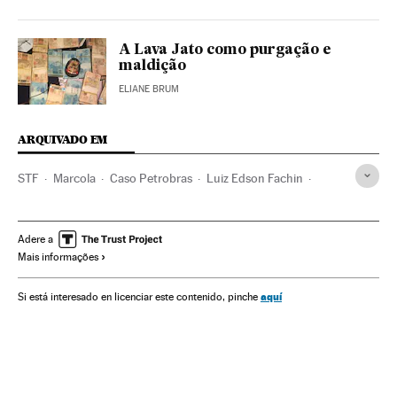
A Lava Jato como purgação e
maldição
ELIANE BRUM
ARQUIVADO EM
STF
Marcola
Caso Petrobras
Luiz Edson Fachin
Gilmar Mendes
Operação Lava Jato
JBS
Justiça Federal
Lavagem dinheiro
Caixa dois
Adere a
Mais informações
Subornos
Financiamento ilegal
Investigação policial
Delitos fiscais
Corrupção política
Tribunais
aquí
Si está interesado en licenciar este contenido, pinche
Poder judicial
Corrupção
Polícia
Partidos políticos
Força segurança
Empresas
Delitos
Economia
Política