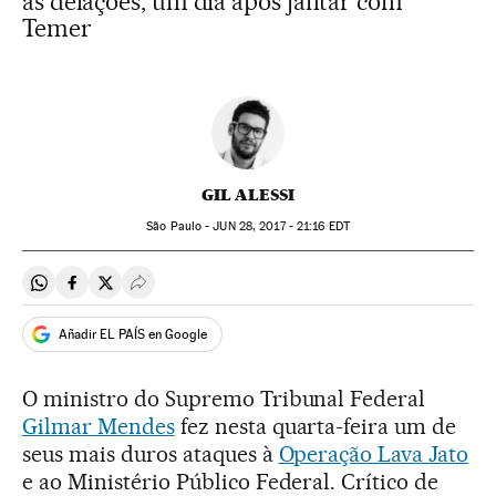
às delações, um dia após jantar com
Temer
GIL ALESSI
São Paulo -
JUN
28, 2017 - 21:16
EDT
Compartir en Whatsapp
Compartir en Facebook
Compartir en Twitter
Desplegar Redes Sociales
Añadir EL PAÍS en Google
O ministro do Supremo Tribunal Federal
Gilmar Mendes
fez nesta quarta-feira um de
seus mais duros ataques à
Operação Lava Jato
e ao Ministério Público Federal. Crítico de