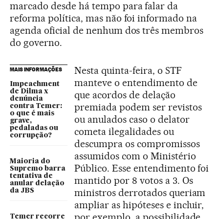
marcado desde há tempo para falar da
reforma política, mas não foi informado na
agenda oficial de nenhum dos três membros
do governo.
Nesta quinta-feira, o STF
MAIS INFORMAÇÕES
manteve o entendimento de
Impeachment
de Dilma x
que acordos de delação
denúncia
premiada podem ser revistos
contra Temer:
o que é mais
ou anulados caso o delator
grave,
pedaladas ou
cometa ilegalidades ou
corrupção?
descumpra os compromissos
assumidos com o Ministério
Maioria do
Público. Esse entendimento foi
Supremo barra
tentativa de
mantido por 8 votos a 3. Os
anular delação
ministros derrotados queriam
da JBS
ampliar as hipóteses e incluir,
por exemplo, a possibilidade
Temer recorre