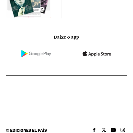
Baixe o app
©
EDICIONES EL PAÍS
EL PAÍS BRASIL EN
EL PAÍS BRASI
EL PAÍS B
EL PA