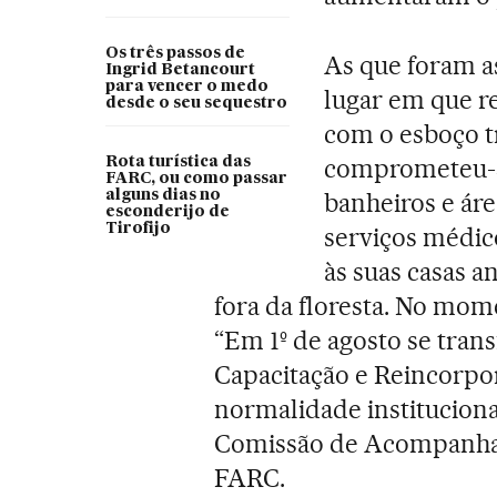
Os três passos de
As que foram a
Ingrid Betancourt
para vencer o medo
lugar em que re
desde o seu sequestro
com o esboço t
comprometeu-se
Rota turística das
FARC, ou como passar
alguns dias no
banheiros e ár
esconderijo de
Tirofijo
serviços médic
às suas casas a
fora da floresta. No mom
“Em 1º de agosto se tran
Capacitação e Reincorpo
normalidade institucion
Comissão de Acompanha
FARC.