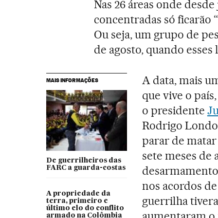
Nas 26 áreas onde desde 
concentradas só ficarão “
Ou seja, um grupo de pe
de agosto, quando esses l
A data, mais um
MAIS INFORMAÇÕES
que vive o país
o presidente
J
Rodrigo Londo
parar de matar
sete meses de 
De guerrilheiros das
desarmamento d
FARC a guarda-costas
nos acordos de 
A propriedade da
guerrilha tive
terra, primeiro e
último elo do conflito
aumentaram o 
armado na Colômbia