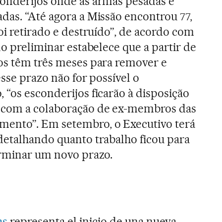
conderijos onde as armas pesadas e
das. “Até agora a Missão encontrou 77,
oi retirado e destruído”, de acordo com
no preliminar estabelece que a partir de
os têm três meses para remover e
esse prazo não for possível o
 “os esconderijos ficarão à disposição
 com a colaboração de ex-membros das
ento”. Em setembro, o Executivo terá
detalhando quanto trabalho ficou para
erminar um novo prazo.
as
representa el inicio de una nueva