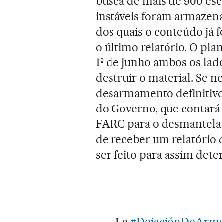
busca de mais de 900 es
instáveis foram armazena
dos quais o conteúdo já f
o último relatório. O pla
1º de junho ambos os lad
destruir o material. Se n
desarmamento definitivo,
do Governo, que contará
FARC para o desmantelam
de receber um relatório 
ser feito para assim det
La
#DejaciónDeArm