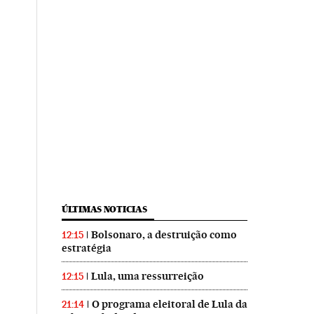
ÚLTIMAS NOTICIAS
Bolsonaro, a destruição como
12:15
estratégia
Lula, uma ressurreição
12:15
O programa eleitoral de Lula da
21:14