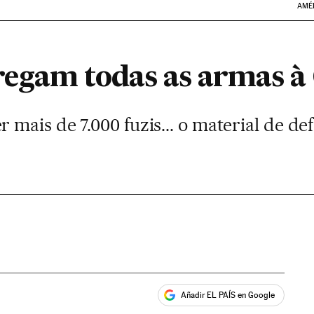
AMÉ
regam todas as armas 
ais de 7.000 fuzis... o material de def
Añadir EL PAÍS en Google
ales