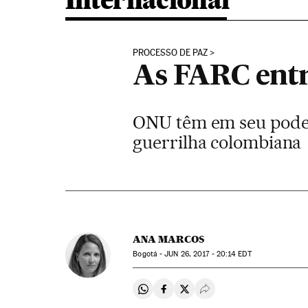
Internacional
PROCESSO DE PAZ
As FARC ent
ONU têm em seu poder m
guerrilha colombiana
ANA MARCOS
Bogotá -
JUN
26, 2017 - 20:14
EDT
Compartir en Whatsapp
Compartir en Facebook
Compartir en Twitter
Desplegar Redes Soci