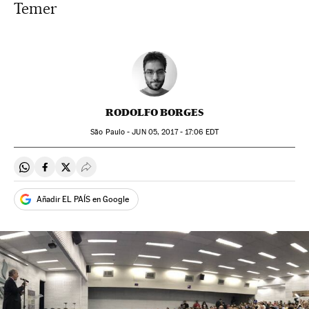
Temer
RODOLFO BORGES
São Paulo -
JUN
05, 2017 - 17:06
EDT
Compartir en Whatsapp
Compartir en Facebook
Compartir en Twitter
Desplegar Redes Sociales
Añadir EL PAÍS en Google