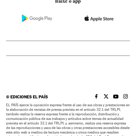
Baixe o app
©
EDICIONES EL PAÍS
EL PAÍS BRASIL EN
EL PAÍS BRASI
EL PAÍS B
EL PA
EL PAÍS ejerce la oposición expresa frente al uso de sus obras y prestaciones en
la elaboración de revistas de prensa prevista en el artículo 32.1 del TRLPI;
también realiza la reserva expresa frente a la reproducción, distribución y
comunicación pública de sus trabajos y artículos sobre temas de actualidad
prevista en el artículo 33.1 del TRLPI; y, asimismo, realiza una reserva expresa
de las reproducciones y usos de las obras y otras prestaciones accesibles desde
este sitio web a medios de lectura mecánica u otros medios que resulten