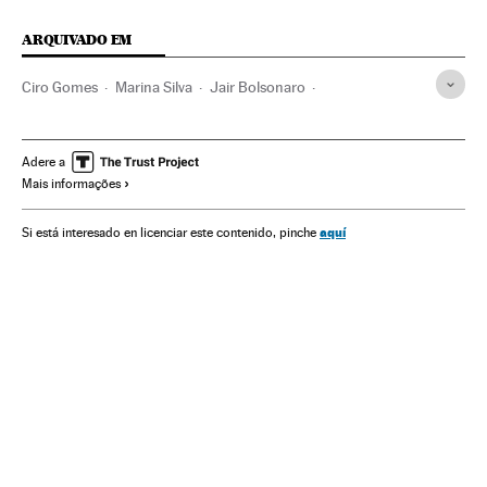
ARQUIVADO EM
Ciro Gomes
Marina Silva
Jair Bolsonaro
Eleições Brasil 2018
Eleições Brasil
Crises políticas
Michel Temer
Presidente Brasil
Presidência Brasil
Adere a
Mais informações
Eleições
Brasil
Conflitos políticos
Governo Brasil
América do Sul
América Latina
Governo
América
aquí
Si está interesado en licenciar este contenido, pinche
Administração Estado
Política
Administração pública
Ronaldo Caiado