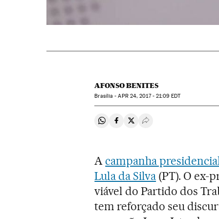
AFONSO BENITES
Brasília -
APR
24, 2017 - 21:09
EDT
Compartir en Whatsapp
Compartir en Facebook
Compartir en Twitter
Desplegar Redes Soci
A
campanha presidencial
Lula da Silva
(PT). O ex-pr
viável do Partido dos Tra
tem reforçado seu discurs