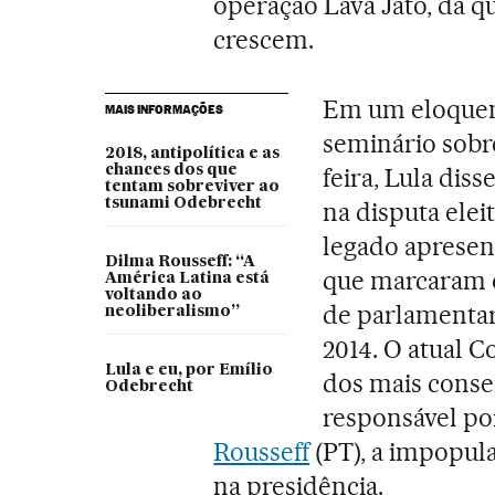
operação Lava Jato, da q
crescem.
Em um eloquent
MAIS INFORMAÇÕES
seminário sobr
2018, antipolítica e as
chances dos que
feira, Lula dis
tentam sobreviver ao
tsunami Odebrecht
na disputa elei
legado apresen
Dilma Rousseff: “A
que marcaram o
América Latina está
voltando ao
de parlamentar
neoliberalismo”
2014. O atual 
Lula e eu, por Emílio
dos mais conse
Odebrecht
responsável po
Rousseff
(PT), a impopula
na presidência.