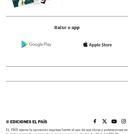
Baixe o app
©
EDICIONES EL PAÍS
EL PAÍS BRASIL EN
EL PAÍS BRASI
EL PAÍS B
EL PA
EL PAÍS ejerce la oposición expresa frente al uso de sus obras y prestaciones en