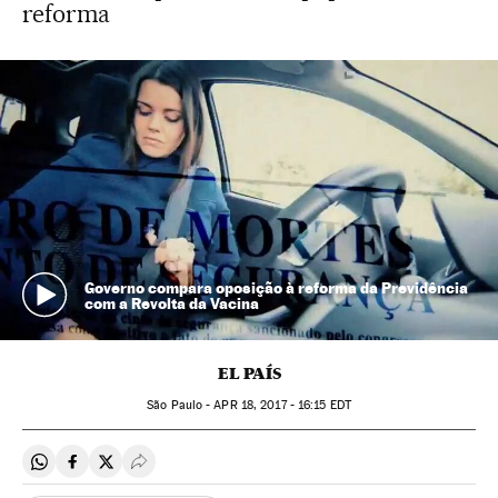
reforma
Governo compara oposição à reforma da Previdência
com a Revolta da Vacina
EL PAÍS
São Paulo -
APR
18, 2017 - 16:15
EDT
Compartir en Whatsapp
Compartir en Facebook
Compartir en Twitter
Desplegar Redes Sociales