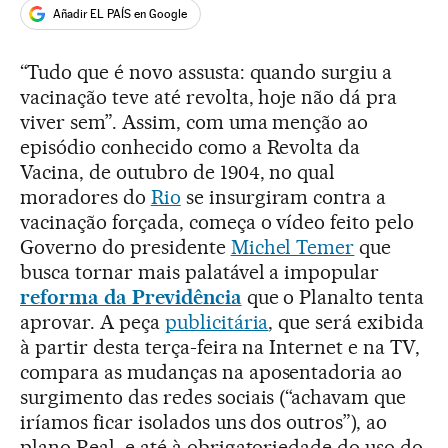
Añadir EL PAÍS en Google
“Tudo que é novo assusta: quando surgiu a
vacinação teve até revolta, hoje não dá pra
viver sem”. Assim, com uma menção ao
episódio conhecido como a Revolta da
Vacina, de outubro de 1904, no qual
moradores do
Rio
se insurgiram contra a
vacinação forçada, começa o vídeo feito pelo
Governo do presidente
Michel Temer
que
busca tornar mais palatável a impopular
reforma da Previdência
que o Planalto tenta
aprovar. A peça
publicitária
, que será exibida
à partir desta terça-feira na Internet e na TV,
compara as mudanças na aposentadoria ao
surgimento das redes sociais (“achavam que
iríamos ficar isolados uns dos outros”), ao
plano Real, e até à obrigatoriedade do uso do