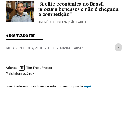
“A elite econômica no Brasil
procura benesses e não é chegada
a competição”
ANDRÉ DE OLIVEIRA
| SÃO PAULO
ARQUIVADO EM
MDB
PEC 287/2016
PEC
Michel Temer
Reformas trabalhistas
Presidente Brasil
Constituição brasileira
Legislação Brasileira
Adere a
Mais informações
Aposentadoria
Reformas políticas
Congresso Nacional
Presidência Brasil
Brasil
Prestações
Governo Brasil
aquí
Si está interesado en licenciar este contenido, pinche
Parlamento
Partidos políticos
Segurança Social
América Latina
América do Sul
Governo
Política trabalhista
América
Administração Estado
Trabalho