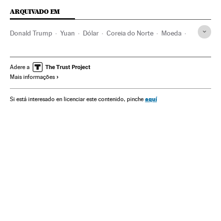
ARQUIVADO EM
Donald Trump
Yuan
Dólar
Coreia do Norte
Moeda
Comércio internacional
China
Dinheiro
Ásia oriental
Medios de pago
Ásia
Comércio
Finanças
Adere a
Mais informações
aquí
Si está interesado en licenciar este contenido, pinche