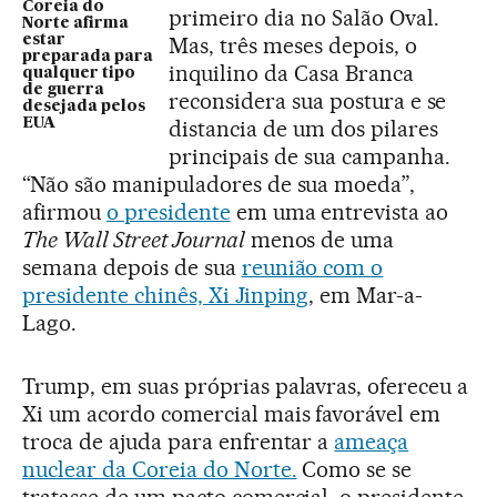
Coreia do
primeiro dia no Salão Oval.
Norte afirma
estar
Mas, três meses depois, o
preparada para
inquilino da Casa Branca
qualquer tipo
de guerra
reconsidera sua postura e se
desejada pelos
EUA
distancia de um dos pilares
principais de sua campanha.
“Não são manipuladores de sua moeda”,
afirmou
o presidente
em uma entrevista ao
The Wall Street Journal
menos de uma
semana depois de sua
reunião com o
presidente chinês, Xi Jinping
, em Mar-a-
Lago.
Trump, em suas próprias palavras, ofereceu a
Xi um acordo comercial mais favorável em
troca de ajuda para enfrentar a
ameaça
nuclear da Coreia do Norte.
Como se se
tratasse de um pacto comercial, o presidente