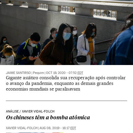
JAIME SANTIRSO
|
Pequim
|
OCT 19, 2020 - 07:52
EDT
Gigante asiático consolida sua recuperação após controlar
o avanço da pandemia, enquanto as demais grandes
economias mundiais se paralisavam
ANÁLISE / XAVIER VIDAL-FOLCH
Os chineses têm a bomba atômica
XAVIER VIDAL-FOLCH
|
AUG 08, 2019 - 16:17
EDT