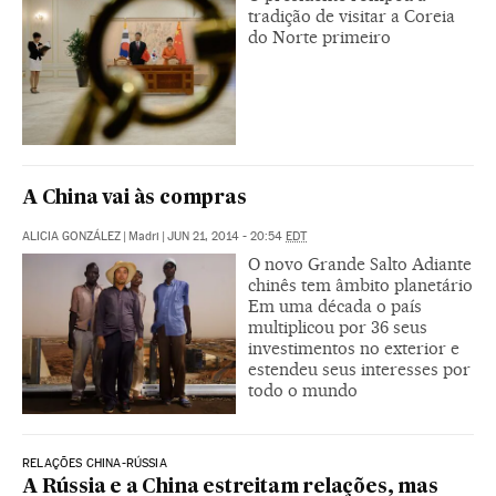
tradição de visitar a Coreia
do Norte primeiro
A China vai às compras
ALICIA GONZÁLEZ
|
Madri
|
JUN 21, 2014 - 20:54
EDT
O novo Grande Salto Adiante
chinês tem âmbito planetário
Em uma década o país
multiplicou por 36 seus
investimentos no exterior e
estendeu seus interesses por
todo o mundo
RELAÇÕES CHINA-RÚSSIA
A Rússia e a China estreitam relações, mas