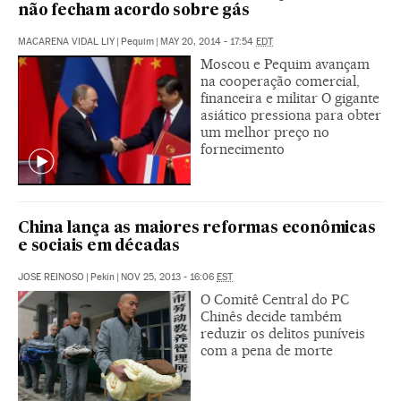
não fecham acordo sobre gás
MACARENA VIDAL LIY
|
Pequim
|
MAY 20, 2014 - 17:54
EDT
Moscou e Pequim avançam
na cooperação comercial,
financeira e militar O gigante
asiático pressiona para obter
um melhor preço no
fornecimento
China lança as maiores reformas econômicas
e sociais em décadas
JOSE REINOSO
|
Pekín
|
NOV 25, 2013 - 16:06
EST
O Comitê Central do PC
Chinês decide também
reduzir os delitos puníveis
com a pena de morte