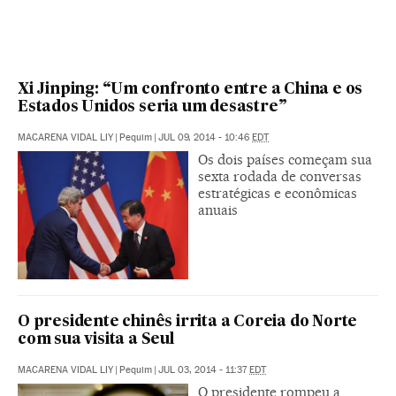
Xi Jinping: “Um confronto entre a China e os
Estados Unidos seria um desastre”
MACARENA VIDAL LIY
|
Pequim
|
JUL 09, 2014 - 10:46
EDT
Os dois países começam sua
sexta rodada de conversas
estratégicas e econômicas
anuais
O presidente chinês irrita a Coreia do Norte
com sua visita a Seul
MACARENA VIDAL LIY
|
Pequim
|
JUL 03, 2014 - 11:37
EDT
O presidente rompeu a