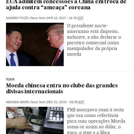
EUA admitem concessões à China em troca de
ajuda contra “ameaça” coreana
SANDRO POZZI
|
Nova York
|
APR 13, 2017 - 14:35
EDT
O presidente norte-
americano está disposto,
inclusive, a não declarar o
parceiro comercial como
manipulador da própria
moeda
YUAN
Moeda chinesa entra no clube das grandes
divisas internacionais
AMANDA MARS
|
Nova York
|
DEC 01, 2015 - 08:36
EST
FMI incorpora yuan à cesta
que usa como referência
para suas operações Moeda
soma-se assim ao dólar, o
euro, o iene e a libra