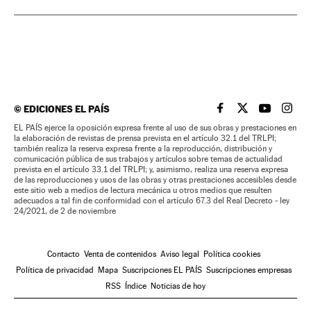
©
EDICIONES EL PAÍS
EL PAÍS BRASIL EN
EL PAÍS BRASI
EL PAÍS B
EL PA
EL PAÍS ejerce la oposición expresa frente al uso de sus obras y prestaciones en
la elaboración de revistas de prensa prevista en el artículo 32.1 del TRLPI;
también realiza la reserva expresa frente a la reproducción, distribución y
comunicación pública de sus trabajos y artículos sobre temas de actualidad
prevista en el artículo 33.1 del TRLPI; y, asimismo, realiza una reserva expresa
de las reproducciones y usos de las obras y otras prestaciones accesibles desde
este sitio web a medios de lectura mecánica u otros medios que resulten
adecuados a tal fin de conformidad con el artículo 67.3 del Real Decreto - ley
24/2021, de 2 de noviembre
Contacto
Venta de contenidos
Aviso legal
Política cookies
Política de privacidad
Mapa
Suscripciones EL PAÍS
Suscripciones empresas
RSS
Índice
Noticias de hoy