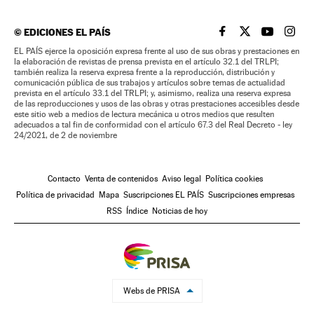
©
EDICIONES EL PAÍS
EL PAÍS BRASIL EN
EL PAÍS BRASI
EL PAÍS B
EL PA
EL PAÍS ejerce la oposición expresa frente al uso de sus obras y prestaciones en
la elaboración de revistas de prensa prevista en el artículo 32.1 del TRLPI;
también realiza la reserva expresa frente a la reproducción, distribución y
comunicación pública de sus trabajos y artículos sobre temas de actualidad
prevista en el artículo 33.1 del TRLPI; y, asimismo, realiza una reserva expresa
de las reproducciones y usos de las obras y otras prestaciones accesibles desde
este sitio web a medios de lectura mecánica u otros medios que resulten
adecuados a tal fin de conformidad con el artículo 67.3 del Real Decreto - ley
24/2021, de 2 de noviembre
Contacto
Venta de contenidos
Aviso legal
Política cookies
Política de privacidad
Mapa
Suscripciones EL PAÍS
Suscripciones empresas
RSS
Índice
Noticias de hoy
Webs de PRISA