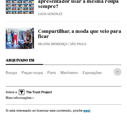
apresentador usar a mesma roupa
sempre?
LUCÍA GONZÁLEZ
Compartilhar, a moda que veio para
ficar
HELOÍSA MENDONÇA
| SÃO PAULO
ARQUIVADO EM
Roupa
Peças roupa
Paris
Machismo
Exposições
França
Bens consumo
Moda
Sexismo
Europa Ocidental
Mulheres
Confeção
Adere a
Mais informações
Relações gênero
Agenda
Comércio
Estilo vida
Preconceitos
Eventos
Cultura
Europa
Indústria
aquí
Si está interesado en licenciar este contenido, pinche
Problemas sociais
Sociedade