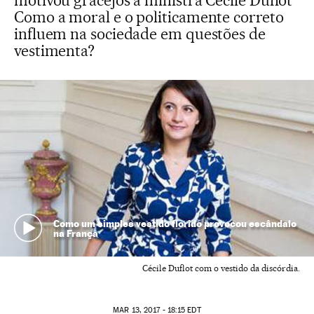
motivou gracejos à ministra Cécile Duflot
Como a moral e o politicamente correto
influem na sociedade em questões de
vestimenta?
Como um simples vestido florido provocou escândalo
na França
Cécile Duflot com o vestido da discórdia.
MAR
13, 2017 - 18:15
EDT