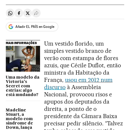
Compartir en Whatsapp
Compartir en Facebook
Compartir en Twitter
Desplegar Redes Sociales
Añadir EL PAÍS en Google
Um vestido florido, um
MAIS INFORMAÇÕES
simples vestido branco de
verão com estampa de flores
azuis, que Cécile Duflot, então
ministra da Habitação da
Uma modelo da
França,
usou em 2012 num
Victoria’s
discurso
à Assembleia
Secret com
estrias: algo
Nacional, provocou risos e
está mudando?
apupos dos deputados da
direita, a ponto de o
Madeline
Stuart, a
presidente da Câmara Baixa
modelo com
precisar pedir silêncio. “Talvez
síndrome de
Down, lança