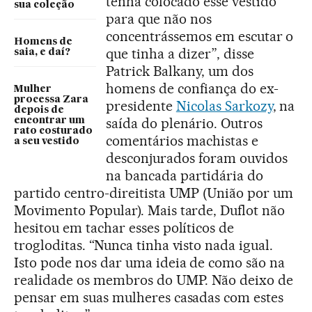
tenha colocado esse vestido
sua coleção
para que não nos
concentrássemos em escutar o
Homens de
que tinha a dizer”, disse
saia, e daí?
Patrick Balkany, um dos
homens de confiança do ex-
Mulher
processa Zara
presidente
Nicolas Sarkozy
, na
depois de
saída do plenário. Outros
encontrar um
rato costurado
comentários machistas e
a seu vestido
desconjurados foram ouvidos
na bancada partidária do
partido centro-direitista UMP (União por um
Movimento Popular). Mais tarde, Duflot não
hesitou em tachar esses políticos de
trogloditas. “Nunca tinha visto nada igual.
Isto pode nos dar uma ideia de como são na
realidade os membros do UMP. Não deixo de
pensar em suas mulheres casadas com estes