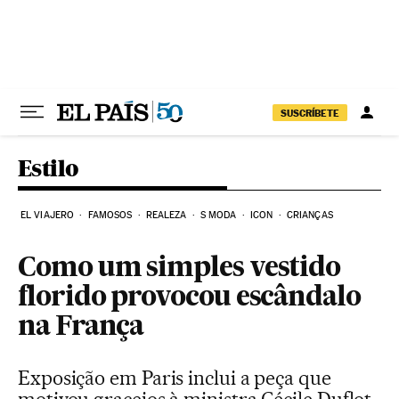
Pular para o conteúdo
SUSCRÍBETE
Estilo
EL VIAJERO
FAMOSOS
REALEZA
S MODA
ICON
CRIANÇAS
Como um simples vestido
florido provocou escândalo
na França
Exposição em Paris inclui a peça que