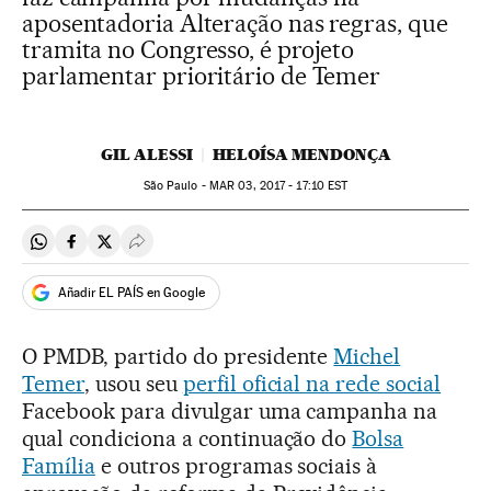
aposentadoria Alteração nas regras, que
tramita no Congresso, é projeto
parlamentar prioritário de Temer
GIL ALESSI
HELOÍSA MENDONÇA
São Paulo -
MAR
03, 2017 - 17:10
EST
Compartir en Whatsapp
Compartir en Facebook
Compartir en Twitter
Desplegar Redes Sociales
Añadir EL PAÍS en Google
O PMDB, partido do presidente
Michel
Temer
, usou seu
perfil oficial na rede social
Facebook para divulgar uma campanha na
qual condiciona a continuação do
Bolsa
Família
e outros programas sociais à