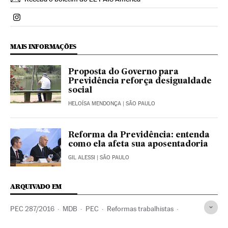
Politica El País Brasil en Instagram
MAIS INFORMAÇÕES
Proposta do Governo para
Previdência reforça desigualdade
social
HELOÍSA MENDONÇA
| SÃO PAULO
Reforma da Previdência: entenda
como ela afeta sua aposentadoria
GIL ALESSI
| SÃO PAULO
ARQUIVADO EM
PEC 287/2016
MDB
PEC
Reformas trabalhistas
Michel Temer
Facebook
Presidente Brasil