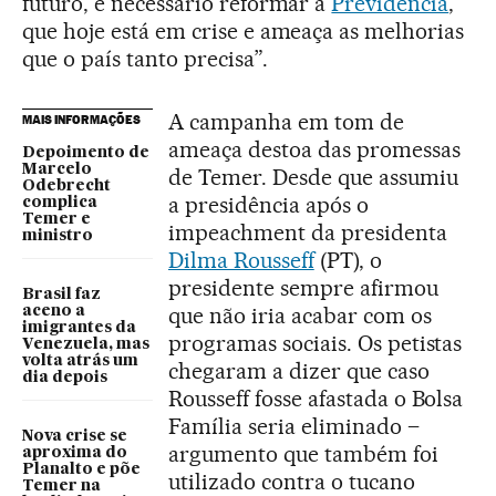
futuro, é necessário reformar a
Previdência
,
que hoje está em crise e ameaça as melhorias
que o país tanto precisa”.
A campanha em tom de
MAIS INFORMAÇÕES
ameaça destoa das promessas
Depoimento de
Marcelo
de Temer. Desde que assumiu
Odebrecht
a presidência após o
complica
Temer e
impeachment da presidenta
ministro
Dilma Rousseff
(PT), o
presidente sempre afirmou
Brasil faz
que não iria acabar com os
aceno a
imigrantes da
programas sociais. Os petistas
Venezuela, mas
volta atrás um
chegaram a dizer que caso
dia depois
Rousseff fosse afastada o Bolsa
Família seria eliminado –
Nova crise se
argumento que também foi
aproxima do
Planalto e põe
utilizado contra o tucano
Temer na