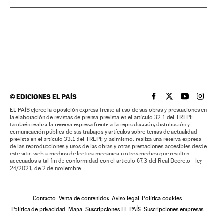
©
EDICIONES EL PAÍS
EL PAÍS BRASIL EN
EL PAÍS BRASI
EL PAÍS B
EL PA
EL PAÍS ejerce la oposición expresa frente al uso de sus obras y prestaciones en
la elaboración de revistas de prensa prevista en el artículo 32.1 del TRLPI;
también realiza la reserva expresa frente a la reproducción, distribución y
comunicación pública de sus trabajos y artículos sobre temas de actualidad
prevista en el artículo 33.1 del TRLPI; y, asimismo, realiza una reserva expresa
de las reproducciones y usos de las obras y otras prestaciones accesibles desde
este sitio web a medios de lectura mecánica u otros medios que resulten
adecuados a tal fin de conformidad con el artículo 67.3 del Real Decreto - ley
24/2021, de 2 de noviembre
Contacto
Venta de contenidos
Aviso legal
Política cookies
Política de privacidad
Mapa
Suscripciones EL PAÍS
Suscripciones empresas