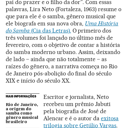
pai do prazer e o filho da dor”. Com essas
palavras, Lira Neto (Fortaleza, 1963) resume o
que para ele é o samba, gênero musical que
ele biografa em sua nova obra,
Uma História
do Samba
(Cia das Letras).
O primeiro dos
três volumes foi lançado no último mês de
fevereiro, com o objetivo de contar a história
do samba moderno urbano. Assim, deixando
de lado – ainda que não totalmente – as
raízes do gênero, a narrativa começa no Rio
de Janeiro pós-abolição do final do século
XIX e início do século XX.
Escritor e jornalista, Neto
MAIS INFORMAÇÕES
recebeu um prêmio Jabuti
Rio de Janeiro,
a origem do
pela biografia de José de
samba como
Alencar e é o autor da
exitosa
gênero musical
brasileiro
trilogia sobre Getúlio Vargas
.