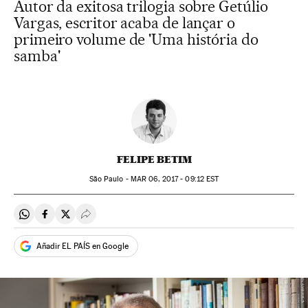
Autor da exitosa trilogia sobre Getúlio
Vargas, escritor acaba de lançar o
primeiro volume de 'Uma história do
samba'
FELIPE BETIM
São Paulo -
MAR
06, 2017 - 09:12
EST
Compartir en Whatsapp
Compartir en Facebook
Compartir en Twitter
Desplegar Redes Sociales
Añadir EL PAÍS en Google