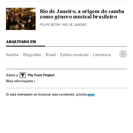
Rio de Janeiro, a origem do samba
como gênero musical brasileiro
FELIPE BETIM
| RIO DE JANEIRO
ARQUIVADO EM
Samba
Biografias
Brasil
Estilos musicais
Literatura
América do Sul
América Latina
Música
América
Cultura
Adere a
Mais informações
aquí
Si está interesado en licenciar este contenido, pinche