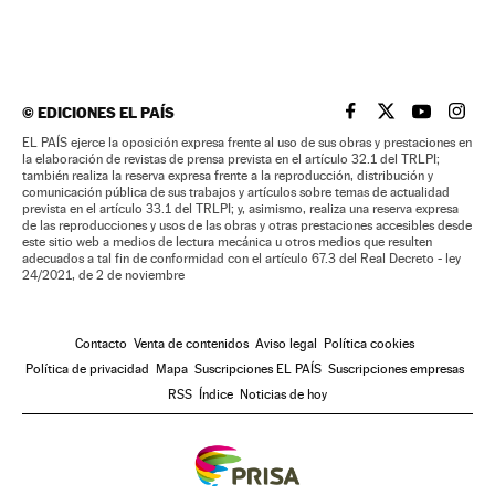
©
EDICIONES EL PAÍS
EL PAÍS BRASIL EN
EL PAÍS BRASI
EL PAÍS B
EL PA
EL PAÍS ejerce la oposición expresa frente al uso de sus obras y prestaciones en
la elaboración de revistas de prensa prevista en el artículo 32.1 del TRLPI;
también realiza la reserva expresa frente a la reproducción, distribución y
comunicación pública de sus trabajos y artículos sobre temas de actualidad
prevista en el artículo 33.1 del TRLPI; y, asimismo, realiza una reserva expresa
de las reproducciones y usos de las obras y otras prestaciones accesibles desde
este sitio web a medios de lectura mecánica u otros medios que resulten
adecuados a tal fin de conformidad con el artículo 67.3 del Real Decreto - ley
24/2021, de 2 de noviembre
Contacto
Venta de contenidos
Aviso legal
Política cookies
Política de privacidad
Mapa
Suscripciones EL PAÍS
Suscripciones empresas
RSS
Índice
Noticias de hoy