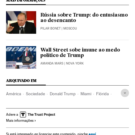
MAIS INFORMAÇÕES
Rússia sobre Trump: do entusiasmo
ao desencanto
PILAR BONET
| MOSCOU
Wall Street sobe imune ao medo
político de Trump
AMANDA MARS
| NOVA YORK
ARQUIVADO EM
América
Sociedade
Donald Trump
Miami
Flórida
Imigrantes
Estados Unidos
Imigração
América do Norte
Migração
Demografia
Michael Flynn
Adere a
Mais informações
aquí
Si está interesado en licenciar este contenido, pinche