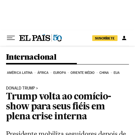
Pular para o conteúdo
SUSCRÍBETE
Internacional
AMÉRICA LATINA
ÁFRICA
EUROPA
ORIENTE MÉDIO
CHINA
EUA
DONALD TRUMP
Trump volta ao comício-
show para seus fiéis em
plena crise interna
Presidente mobiliza seguidores depois de